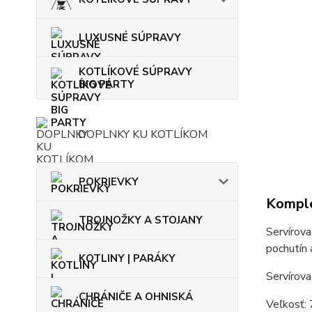
LUXUSNÉ SÚPRAVY
KOTLÍKOVÉ SÚPRAVY
BIG PARTY
DOPLNKY KU KOTLÍKOM
POKRIEVKY
Komple
TROJNOŽKY A STOJANY
Servírova
pochutín a
KOTLINY | PARÁKY
Servírova
CHRÁNIČE A OHNISKÁ
Veľkosť: