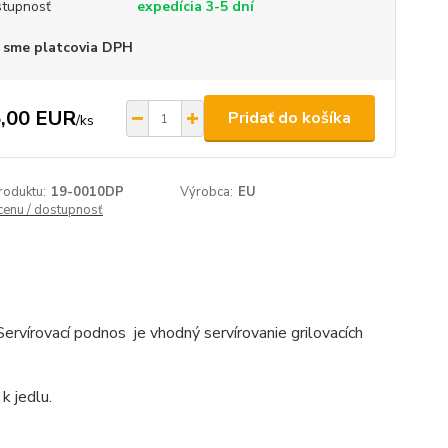
tupnosť
expedícia 3-5 dní
 sme platcovia DPH
,00 EUR
Pridať do košíka
/
ks
roduktu:
19-0010DP
Výrobca:
EU
 cenu / dostupnosť
Servírovací podnos je vhodný servírovanie grilovacích
k jedlu.