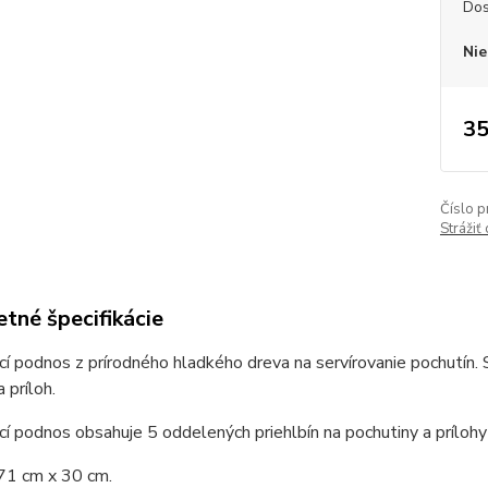
Dos
Nie
35
Číslo p
Strážiť
tné špecifikácie
cí podnos z prírodného hladkého dreva na servírovanie pochutín. 
 príloh.
cí podnos obsahuje 5 oddelených priehlbín na pochutiny a prílohy 
 71 cm x 30 cm.