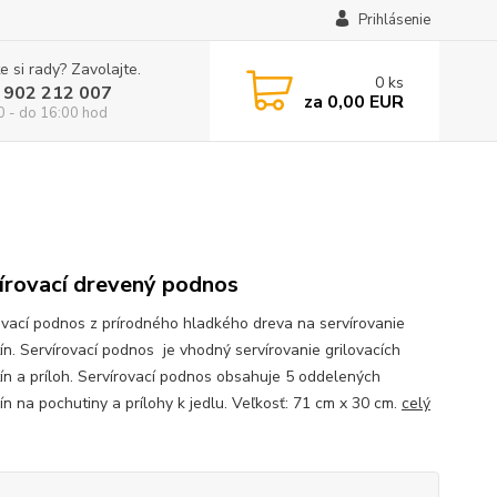
Prihlásenie
e si rady? Zavolajte.
0
ks
 902 212 007
za
0,00 EUR
0 - do 16:00 hod
írovací drevený podnos
ovací podnos z prírodného hladkého dreva na servírovanie
ín. Servírovací podnos je vhodný servírovanie grilovacích
ín a príloh. Servírovací podnos obsahuje 5 oddelených
ín na pochutiny a prílohy k jedlu. Veľkosť: 71 cm x 30 cm.
celý