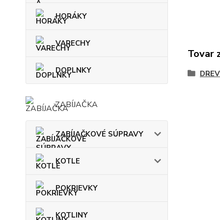
HORÁKY
VARECHY
Tovar 
DOPLNKY
DREV
ZABÍJAČKA
ZABÍJAČKOVÉ SÚPRAVY
KOTLE
POKRIEVKY
KOTLINY