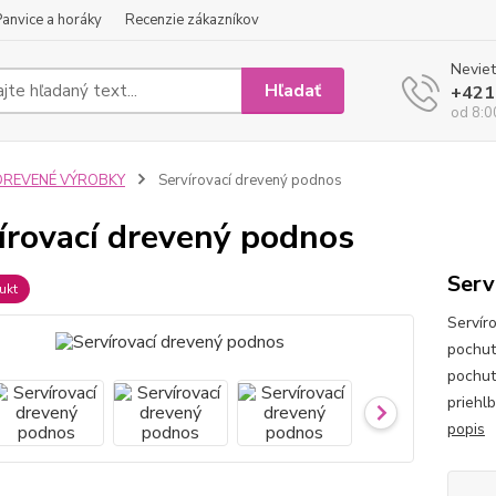
Panvice a horáky
Recenzie zákazníkov
Neviet
Hľadať
+421
od 8:0
DREVENÉ VÝROBKY
Servírovací drevený podnos
írovací drevený podnos
Serv
ukt
Servír
pochut
pochut
priehlb
popis