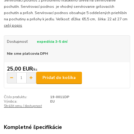
Servírovací podnos z prírodného hladkého dreva na servírovanie
pochutín. Servírovací podnos je vhodný servírovanie grilovacích
pochutín a príloh. Servírovací podnos obsahuje 5 oddelených priehlbín
na pochutiny a prílohy k jedlu. Veľkosť: dĺžka: 65,5 cm, šírka: 22 až 27 cm
celý popis
Dostupnosť
expedícia 3-5 dní
Nie sme platcovia DPH
25,00 EUR
/
ks
Pridať do košíka
Číslo produktu:
19-0011DP
Výrobca:
EU
Strážiť cenu / dostupnosť
Kompletné špecifikácie