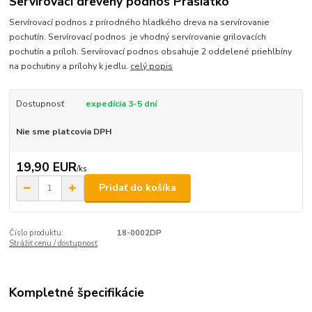
Servírovací drevený podnos Prasiatko
Servírovací podnos z prírodného hladkého dreva na servírovanie
pochutín. Servírovací podnos je vhodný servírovanie grilovacích
pochutín a príloh. Servírovací podnos obsahuje 2 oddelené priehlbíny
na pochutiny a prílohy k jedlu.
celý popis
Dostupnosť
expedícia 3-5 dní
Nie sme platcovia DPH
19,90 EUR
/
ks
Pridať do košíka
Číslo produktu:
18-0002DP
Strážiť cenu / dostupnosť
Kompletné špecifikácie