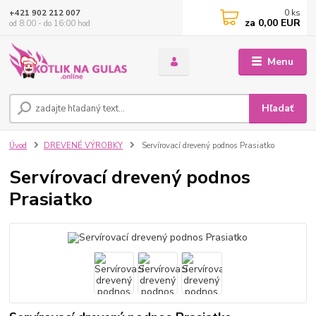
0
ks
+421 902 212 007
za
0,00 EUR
od 8:00 - do 16:00 hod
Menu
Hľadať
Úvod
DREVENÉ VÝROBKY
Servírovací drevený podnos Prasiatko
Servírovací drevený podnos
Prasiatko