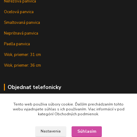
Nerezová panvica
Oceľová panvica
Smaltovaná panvica
Nepriľnavá panvica
Paella panvica
Wok, priemer: 31 cm
Wok, priemer: 36 cm
Objednať telefonicky
Tento web používa súbory cookie. Ďalším prechádzaním tohto
+421 902 212 007
webu vyjadrujete súhlas s ich používaním. Viac informácií v pod
kategórií Obchodných podmienok.
Súhlasím
Nastavenia