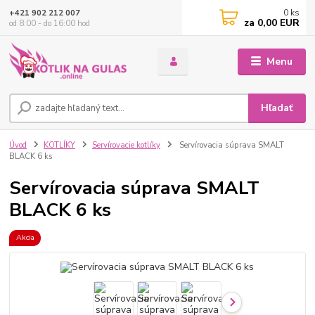
0
ks
+421 902 212 007
za
0,00 EUR
od 8:00 - do 16:00 hod
Menu
Hľadať
Úvod
KOTLÍKY
Servírovacie kotlíky
Servírovacia súprava SMALT
BLACK 6 ks
Servírovacia súprava SMALT
BLACK 6 ks
Akcia