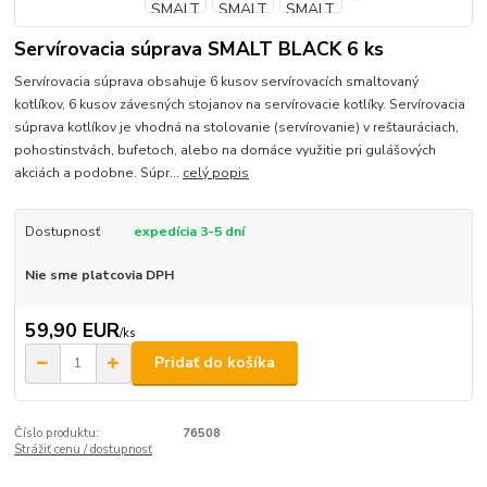
Servírovacia súprava SMALT BLACK 6 ks
Servírovacia súprava obsahuje 6 kusov servírovacích smaltovaný
kotlíkov, 6 kusov závesných stojanov na servírovacie kotlíky. Servírovacia
súprava kotlíkov je vhodná na stolovanie (servírovanie) v reštauráciach,
pohostinstvách, bufetoch, alebo na domáce využitie pri gulášových
akciách a podobne. Súpr...
celý popis
Dostupnosť
expedícia 3-5 dní
Nie sme platcovia DPH
59,90 EUR
/
ks
Pridať do košíka
Číslo produktu:
76508
Strážiť cenu / dostupnosť