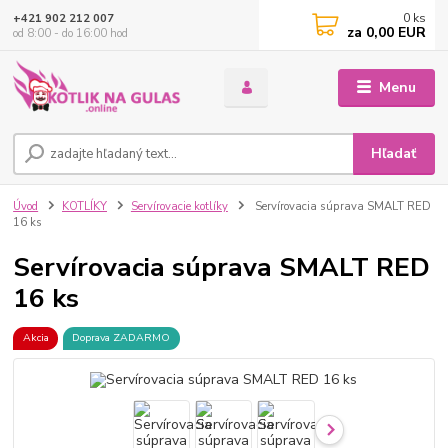
0
ks
+421 902 212 007
za
0,00 EUR
od 8:00 - do 16:00 hod
Menu
Hľadať
Úvod
KOTLÍKY
Servírovacie kotlíky
Servírovacia súprava SMALT RED
16 ks
Servírovacia súprava SMALT RED
16 ks
Akcia
Doprava ZADARMO