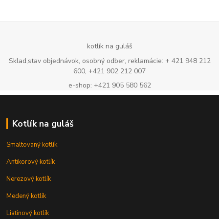
kotlík na guláš
Sklad,stav objednávok, osobný odber, reklamácie: + 421 948 212
600, +421 902 212 007
e-shop: +421 905 580 562
Kotlík na guláš
Smaltovaný kotlík
Antikorový kotlík
Nerezový kotlík
Medený kotlík
Liatinový kotlík