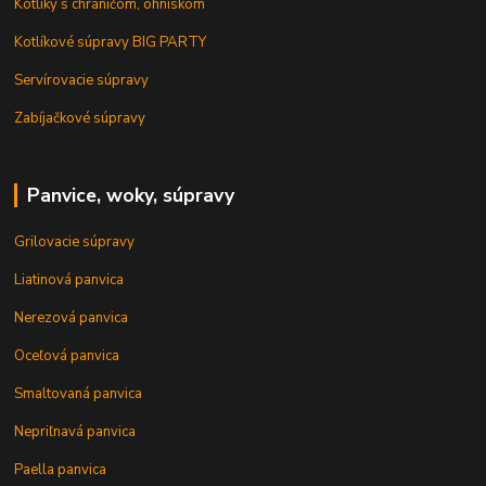
Kotlíky s chráničom, ohniskom
Kotlíkové súpravy BIG PARTY
Servírovacie súpravy
Zabíjačkové súpravy
Panvice, woky, súpravy
Grilovacie súpravy
Liatinová panvica
Nerezová panvica
Oceľová panvica
Smaltovaná panvica
Nepriľnavá panvica
Paella panvica