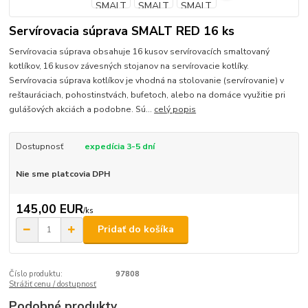
Servírovacia súprava SMALT RED 16 ks
Servírovacia súprava obsahuje 16 kusov servírovacích smaltovaný
kotlíkov, 16 kusov závesných stojanov na servírovacie kotlíky.
Servírovacia súprava kotlíkov je vhodná na stolovanie (servírovanie) v
reštauráciach, pohostinstvách, bufetoch, alebo na domáce využitie pri
gulášových akciách a podobne. Sú...
celý popis
Dostupnosť
expedícia 3-5 dní
Nie sme platcovia DPH
145,00 EUR
/
ks
Pridať do košíka
Číslo produktu:
97808
Strážiť cenu / dostupnosť
Podobné produkty