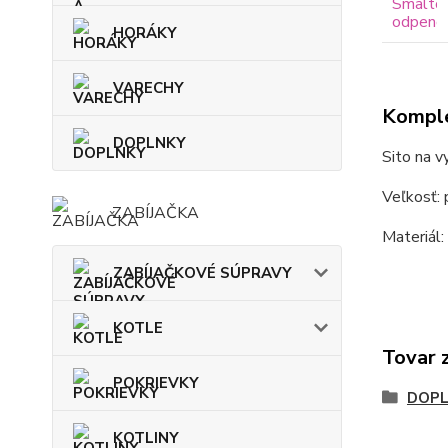
HORÁKY
VARECHY
Komple
DOPLNKY
Sito na 
Veľkosť: 
ZABÍJAČKA
Materiál:
ZABÍJAČKOVÉ SÚPRAVY
KOTLE
Tovar 
POKRIEVKY
DOP
KOTLINY