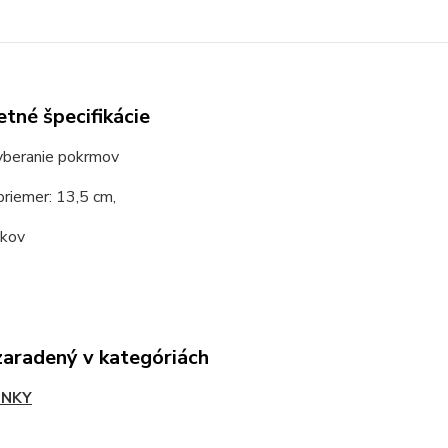
tné špecifikácie
vyberanie pokrmov
priemer: 13,5 cm,
 kov
zaradený v kategóriách
LNKY