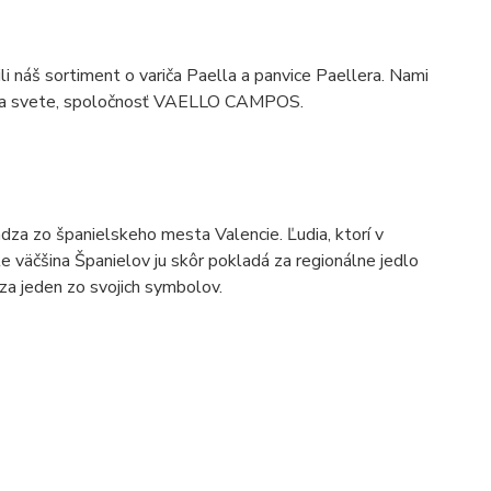
ili náš sortiment o variča Paella a panvice Paellera. Nami
eb na svete, spoločnosť VAELLO CAMPOS.
ádza zo španielskeho mesta Valencie. Ľudia, ktorí v
le väčšina Španielov ju skôr pokladá za regionálne jedlo
 za jeden zo svojich symbolov.