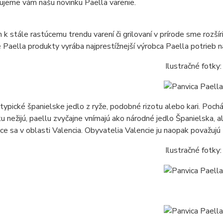
ujeme vám našu novinku Paella varenie.
k stále rastúcemu trendu varení či grilovaní v prírode sme rozšír
 Paella produkty vyrába najprestížnejší výrobca Paella potri
Ilustračné fotky:
 typické španielske jedlo z ryže, podobné rizotu alebo kari. Poch
u nežijú, paellu zvyčajne vnímajú ako národné jedlo Španielska, a
ce sa v oblasti Valencia. Obyvatelia Valencie ju naopak považujú
Ilustračné fotky: