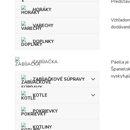
Predstav
HORÁKY
Vzhľadom 
VARECHY
dodávané
DOPLNKY
ZABÍJAČKA
Paella je
Španielsk
vyskytujú
ZABÍJAČKOVÉ SÚPRAVY
KOTLE
POKRIEVKY
KOTLINY