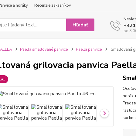
Panvice a horáky
Recenzie zákazníkov
Neviet
Hľadať
+421
od 8:0
PAELLA
Paella smaltované panvice
Paella panvice
Smaltovaná gr
tovaná grilovacia panvica Paell
Smal
ukt
Oceľov
horáku
Predst
rastúce
sortim