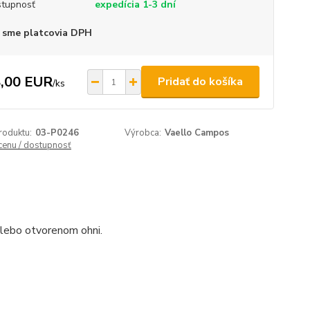
tupnosť
expedícia 1-3 dní
 sme platcovia DPH
,00 EUR
Pridať do košíka
/
ks
roduktu:
03-P0246
Výrobca:
Vaello Campos
 cenu / dostupnosť
alebo otvorenom ohni.