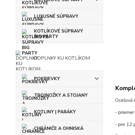
LUXUSNÉ SÚPRAVY
KOTLÍKOVÉ SÚPRAVY
BIG PARTY
DOPLNKY KU KOTLÍKOM
POKRIEVKY
Komple
TROJNOŽKY A STOJANY
Oceľová
KOTLINY | PARÁKY
- prieme
- pre 12 p
CHRÁNIČE A OHNISKÁ