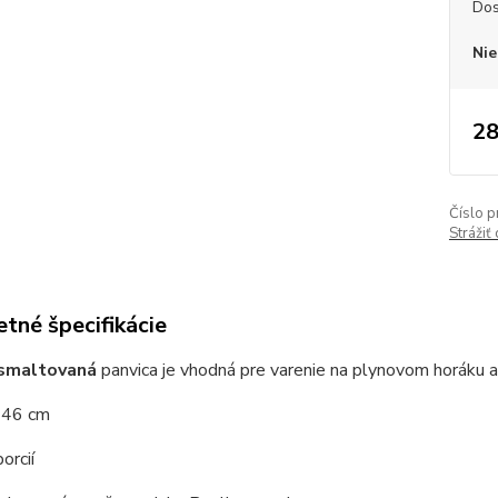
Dos
Nie
28
Číslo p
Strážiť
tné špecifikácie
smaltovaná
panvica je vhodná pre varenie na plynovom horáku 
r 46 cm
orcií