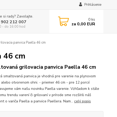
Prihlásenie
e si rady? Zavolajte.
0
ks
 902 212 007
za
0,00 EUR
0 - do 16:00 hod
ilovacia panvica Paella 46 cm
a 46 cm
tovaná grilovacia panvica Paella 46 cm
á smaltovaná panvica je vhodná pre varenie na plynovom
 alebo otvorenom ohni. - priemer 46 cm - pre 12 porcií
avujeme vám našu novinku Paella varenie. Vzhľadom k stále
mu trendu varení či grilovaní v prírode sme rozšírili náš
ent o variča Paella a panvice Paellera. Nam...
celý popis