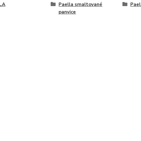
LA
Paella smaltované
Pael
panvice