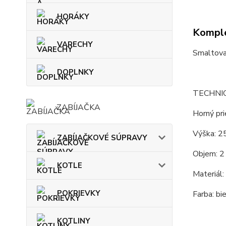
HORÁKY
Komple
VARECHY
Smaltova
DOPLNKY
TECHNI
ZABÍJAČKA
Horný pri
Výška: 25
ZABÍJAČKOVÉ SÚPRAVY
Objem: 2 
KOTLE
Materiál:
POKRIEVKY
Farba: bie
KOTLINY