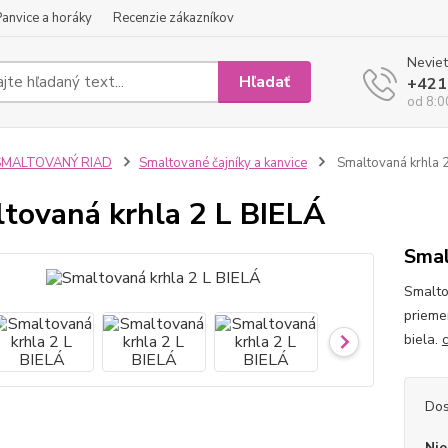
Panvice a horáky
Recenzie zákazníkov
Neviet
Hľadať
+421
od 8:0
SMALTOVANÝ RIAD
Smaltované čajníky a kanvice
Smaltovaná krhla 2
tovaná krhla 2 L BIELÁ
Smal
Smalt
priemer
biela.
Dos
Nie