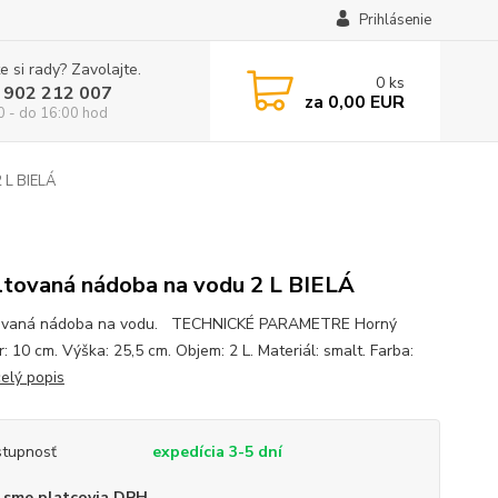
Prihlásenie
e si rady? Zavolajte.
0
ks
 902 212 007
za
0,00 EUR
0 - do 16:00 hod
 L BIELÁ
tovaná nádoba na vodu 2 L BIELÁ
ovaná nádoba na vodu. TECHNICKÉ PARAMETRE Horný
: 10 cm. Výška: 25,5 cm. Objem: 2 L. Materiál: smalt. Farba:
celý popis
tupnosť
expedícia 3-5 dní
 sme platcovia DPH