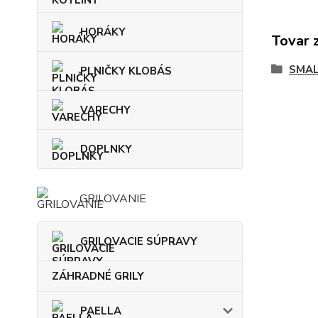
HORÁKY
Tovar 
SMAL
PLNIČKY KLOBÁS
VARECHY
DOPLNKY
GRILOVANIE
GRILOVACIE SÚPRAVY
ZÁHRADNÉ GRILY
PAELLA