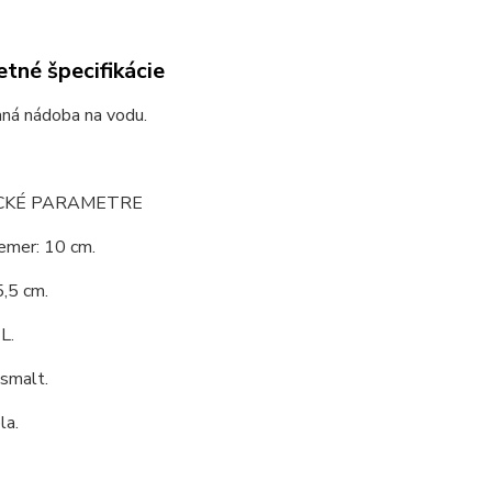
tné špecifikácie
ná nádoba na vodu.
CKÉ PARAMETRE
emer: 10 cm.
,5 cm.
L.
 smalt.
la.