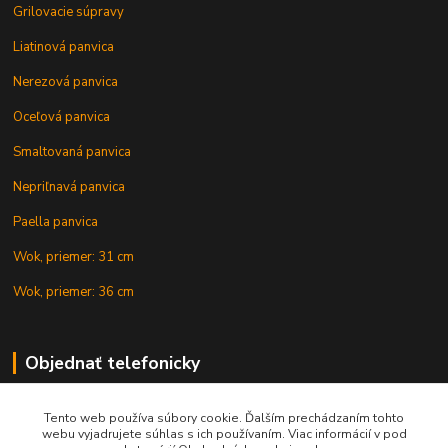
Grilovacie súpravy
Liatinová panvica
Nerezová panvica
Oceľová panvica
Smaltovaná panvica
Nepriľnavá panvica
Paella panvica
Wok, priemer: 31 cm
Wok, priemer: 36 cm
Objednať telefonicky
Tento web používa súbory cookie. Ďalším prechádzaním tohto
+421 902 212 007
webu vyjadrujete súhlas s ich používaním. Viac informácií v pod