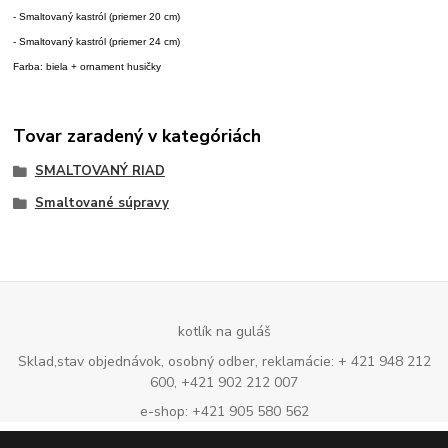
- Smaltovaný kastról (priemer 20 cm)
- Smaltovaný kastról (priemer 24 cm)
Farba: biela + ornament husičky
Tovar zaradený v kategóriách
SMALTOVANÝ RIAD
Smaltované súpravy
kotlík na guláš
Sklad,stav objednávok, osobný odber, reklamácie: + 421 948 212
600, +421 902 212 007
e-shop: +421 905 580 562