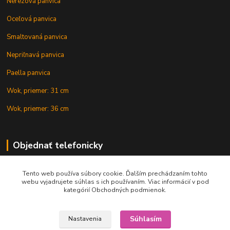
Nerezová panvica
Oceľová panvica
Smaltovaná panvica
Nepriľnavá panvica
Paella panvica
Wok, priemer: 31 cm
Wok, priemer: 36 cm
Objednať telefonicky
Tento web používa súbory cookie. Ďalším prechádzaním tohto
+421 902 212 007
webu vyjadrujete súhlas s ich používaním. Viac informácií v pod
kategórií Obchodných podmienok.
Súhlasím
Nastavenia