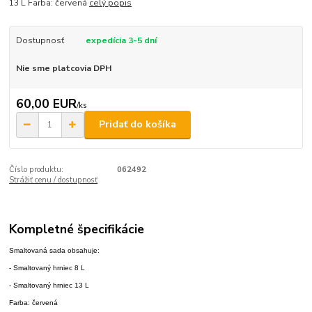
13 L Farba: červená
celý popis
Dostupnosť
expedícia 3-5 dní
Nie sme platcovia DPH
60,00 EUR
/
ks
Pridať do košíka
Číslo produktu:
062492
Strážiť cenu / dostupnosť
Kompletné špecifikácie
Smaltovaná sada obsahuje:
- Smaltovaný hrniec 8 L
- Smaltovaný hrniec 13 L
Farba: červená