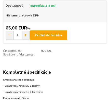
Dostupnosť
expedícia 3-5 dní
Nie sme platcovia DPH
65,00 EUR
/
ks
Pridať do košíka
Číslo produktu:
079221
Strážiť cenu / dostupnosť
Kompletné špecifikácie
Smaltovaná sada obsahuje:
- Smaltovaný hrniec 20 L (čierny)
- Smaltovaný hrniec 15 L (červený)
Farba: červená, čierna