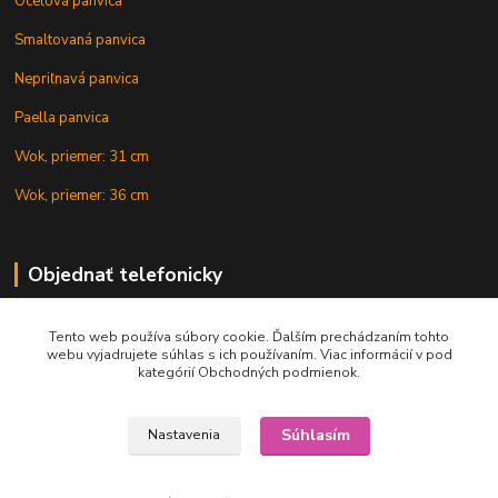
Oceľová panvica
Smaltovaná panvica
Nepriľnavá panvica
Paella panvica
Wok, priemer: 31 cm
Wok, priemer: 36 cm
Objednať telefonicky
Tento web používa súbory cookie. Ďalším prechádzaním tohto
+421 902 212 007
webu vyjadrujete súhlas s ich používaním. Viac informácií v pod
kategórií Obchodných podmienok.
Súhlasím
Nastavenia
Copyright © 2015-2020 KOTLIK NA GULAS.online, všetky práva vyhradené