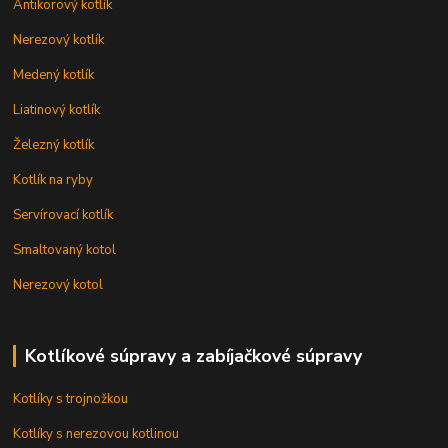
Antikorový kotlík
Nerezový kotlík
Medený kotlík
Liatinový kotlík
Železný kotlík
Kotlík na ryby
Servírovací kotlík
Smaltovaný kotol
Nerezový kotol
Kotlíkové súpravy a zabíjačkové súpravy
Kotlíky s trojnožkou
Kotlíky s nerezovou kotlinou