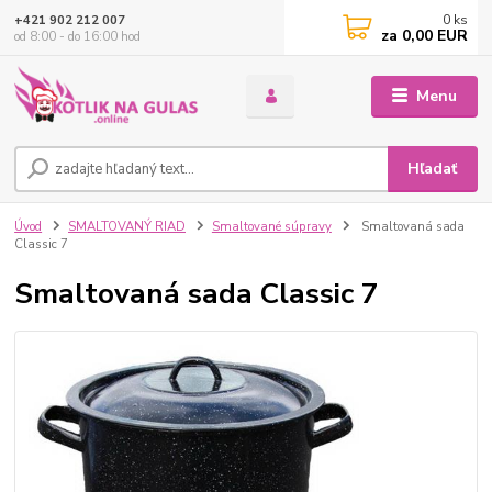
0
ks
+421 902 212 007
za
0,00 EUR
od 8:00 - do 16:00 hod
Menu
Hľadať
Úvod
SMALTOVANÝ RIAD
Smaltované súpravy
Smaltovaná sada
Classic 7
Smaltovaná sada Classic 7