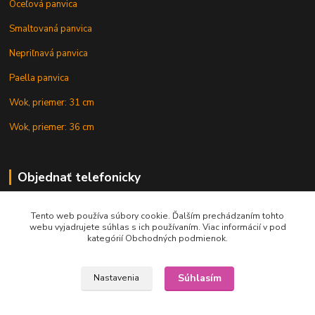
Oceľová panvica
Smaltovaná panvica
Nepriľnavá panvica
Paella panvica
Wok, priemer: 31 cm
Wok, priemer: 36 cm
Objednať telefonicky
Tento web používa súbory cookie. Ďalším prechádzaním tohto
+421 902 212 007
webu vyjadrujete súhlas s ich používaním. Viac informácií v pod
kategórií Obchodných podmienok.
Súhlasím
Nastavenia