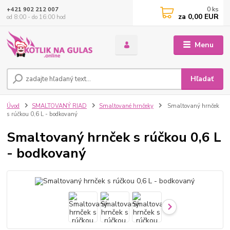
0
ks
+421 902 212 007
za
0,00 EUR
od 8:00 - do 16:00 hod
Menu
Hľadať
Úvod
SMALTOVANÝ RIAD
Smaltované hrnčeky
Smaltovaný hrnček
s rúčkou 0,6 L - bodkovaný
Smaltovaný hrnček s rúčkou 0,6 L
- bodkovaný