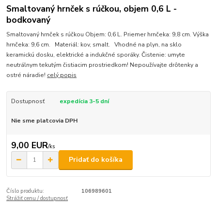
Smaltovaný hrnček s rúčkou, objem 0,6 L -
bodkovaný
Smaltovaný hrnček s rúčkou Objem: 0,6 L. Priemer hrnčeka: 9,8 cm. Výška
hrnčeka: 9,6 cm. Materiál: kov, smalt. Vhodné na plyn, na sklo
keramickú dosku, elektrické a indukčné sporáky. Čistenie: umyte
neutrálnym tekutým čistiacim prostriedkom! Nepoužívajte drôtenky a
ostré náradie!
celý popis
Dostupnosť
expedícia 3-5 dní
Nie sme platcovia DPH
9,00 EUR
/
ks
Pridať do košíka
Číslo produktu:
106989601
Strážiť cenu / dostupnosť