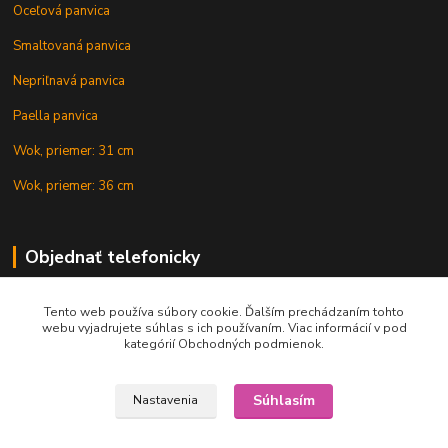
Oceľová panvica
Smaltovaná panvica
Nepriľnavá panvica
Paella panvica
Wok, priemer: 31 cm
Wok, priemer: 36 cm
Objednať telefonicky
Tento web používa súbory cookie. Ďalším prechádzaním tohto
+421 902 212 007
webu vyjadrujete súhlas s ich používaním. Viac informácií v pod
kategórií Obchodných podmienok.
Súhlasím
Nastavenia