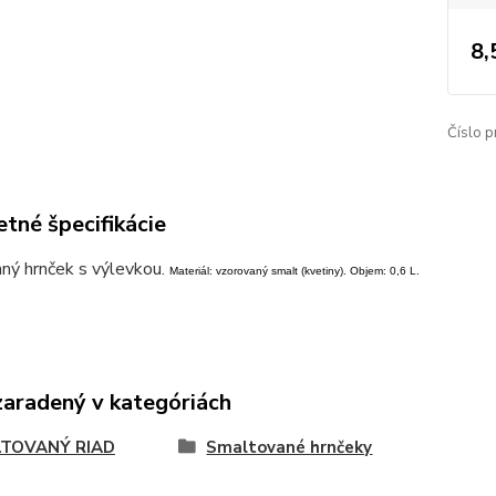
8,
Číslo p
tné špecifikácie
ný hrnček s výlevkou.
Materiál: vzorovaný smalt (kvetiny). Objem: 0,6 L.
zaradený v kategóriách
TOVANÝ RIAD
Smaltované hrnčeky