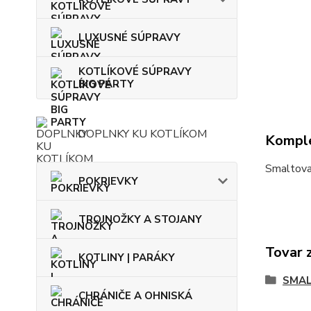
LUXUSNÉ SÚPRAVY
KOTLÍKOVÉ SÚPRAVY
BIG PARTY
DOPLNKY KU KOTLÍKOM
Komple
Smaltova
POKRIEVKY
TROJNOŽKY A STOJANY
Tovar 
KOTLINY | PARÁKY
SMAL
CHRÁNIČE A OHNISKÁ