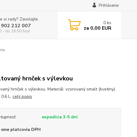
Prihlásenie
e si rady? Zavolajte.
0
ks
 902 212 007
za
0,00 EUR
0 - do 16:00 hod
kou
tovaný hrnček s výlevkou
vaný hrnček s výlevkou. Materiál: vzorovaný smalt (kvetiny).
 0,6 L.
celý popis
tupnosť
expedícia 3-5 dní
 sme platcovia DPH