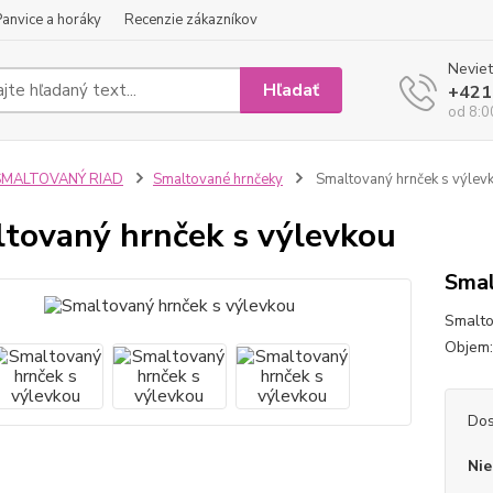
Panvice a horáky
Recenzie zákazníkov
Neviet
Hľadať
+421
od 8:0
SMALTOVANÝ RIAD
Smaltované hrnčeky
Smaltovaný hrnček s výlev
tovaný hrnček s výlevkou
Smal
Smalto
Objem:
Dos
Nie