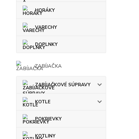
HORÁKY
VARECHY
DOPLNKY
ZABÍJAČKA
ZABÍJAČKOVÉ SÚPRAVY
KOTLE
POKRIEVKY
KOTLINY