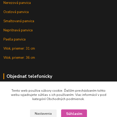
Nerezová panvica
Oceľová panvica
Smaltovaná panvica
Nepriľnavá panvica
Paella panvica
Wok, priemer: 31 cm
Wok, priemer: 36 cm
Objednať telefonicky
Tento web používa súbory cookie. Ďalším prechádzaním tohto
+421 902 212 007
webu vyjadrujete súhlas s ich používaním. Viac informácií v pod
kategórií Obchodných podmienok.
Súhlasím
Nastavenia