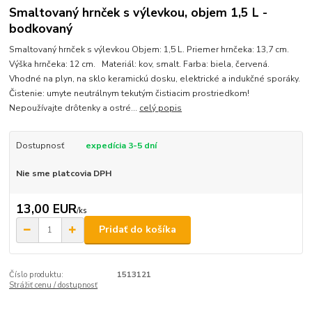
Smaltovaný hrnček s výlevkou, objem 1,5 L -
bodkovaný
Smaltovaný hrnček s výlevkou Objem: 1,5 L. Priemer hrnčeka: 13,7 cm.
Výška hrnčeka: 12 cm. Materiál: kov, smalt. Farba: biela, červená.
Vhodné na plyn, na sklo keramickú dosku, elektrické a indukčné sporáky.
Čistenie: umyte neutrálnym tekutým čistiacim prostriedkom!
Nepoužívajte drôtenky a ostré...
celý popis
Dostupnosť
expedícia 3-5 dní
Nie sme platcovia DPH
13,00 EUR
/
ks
Pridať do košíka
Číslo produktu:
1513121
Strážiť cenu / dostupnosť