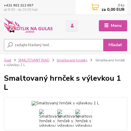
0
ks
+421 902 212 007
za
0,00 EUR
od 8:00 - do 16:00 hod
Menu
Hľadať
Úvod
SMALTOVANÝ RIAD
Smaltované hrnčeky
Smaltovaný hrnček
s výlevkou 1 L
Smaltovaný hrnček s výlevkou 1
L