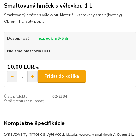
Smaltovaný hrnček s výlevkou 1 L
Smaltovaný hrnček s výlevkou. Materiál: vzorovaný smalt (kvetiny).
Objem: 1 L.
celý popis
Dostupnosť
expedícia 3-5 dní
Nie sme platcovia DPH
10,00 EUR
/
ks
Pridať do košíka
Číslo produktu:
02-2534
Strážiť cenu / dostupnosť
Kompletné špecifikácie
Smaltovaný hrnček s výlevkou.
Materiál: vzorovaný smalt (kvetiny). Objem: 1 L.