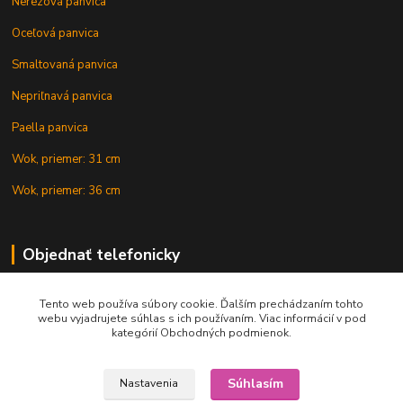
Nerezová panvica
Oceľová panvica
Smaltovaná panvica
Nepriľnavá panvica
Paella panvica
Wok, priemer: 31 cm
Wok, priemer: 36 cm
Objednať telefonicky
Tento web používa súbory cookie. Ďalším prechádzaním tohto
+421 902 212 007
webu vyjadrujete súhlas s ich používaním. Viac informácií v pod
kategórií Obchodných podmienok.
Súhlasím
Nastavenia