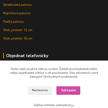
Smaltovaná panvica
Nepriľnavá panvica
Paella panvica
Wok, priemer: 31 cm
Wok, priemer: 36 cm
Objednať telefonicky
Tento web používa súbory cookie. Ďalším prechádzaním tohto
+421 902 212 007
webu vyjadrujete súhlas s ich používaním. Viac informácií v pod
kategórií Obchodných podmienok.
Súhlasím
Nastavenia
Copyright © 2015-2020 KOTLIK NA GULAS.online, všetky práva vyhradené
Súhlas môžete odmietnuť
tu
.