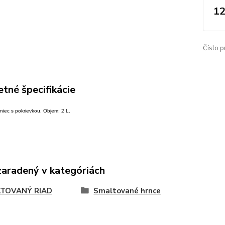
12
Číslo p
tné špecifikácie
niec s pokrievkou. Objem: 2 L.
zaradený v kategóriách
TOVANÝ RIAD
Smaltované hrnce