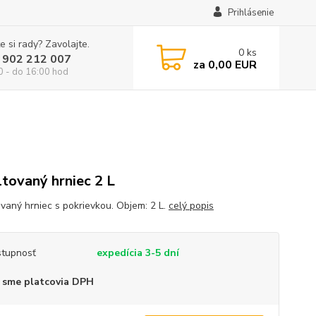
Prihlásenie
e si rady? Zavolajte.
0
ks
 902 212 007
za
0,00 EUR
0 - do 16:00 hod
tovaný hrniec 2 L
vaný hrniec s pokrievkou. Objem: 2 L.
celý popis
tupnosť
expedícia 3-5 dní
 sme platcovia DPH