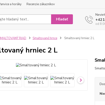
Panvice a horáky
Recenzie zákazníkov
Neviet
Hľadať
+421
od 8:0
SMALTOVANÝ RIAD
Smaltované hrnce
Smaltovaný hrniec 2 L
tovaný hrniec 2 L
Smal
Smalto
Dos
Nie