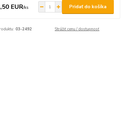
,50 EUR
Pridať do košíka
/
ks
roduktu:
03-2492
Strážiť cenu / dostupnosť