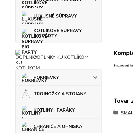
LUXUSNÉ SÚPRAVY
KOTLÍKOVÉ SÚPRAVY
BIG PARTY
Komple
DOPLNKY KU KOTLÍKOM
Smaltovaný hr
POKRIEVKY
TROJNOŽKY A STOJANY
Tovar 
KOTLINY | PARÁKY
SMAL
CHRÁNIČE A OHNISKÁ