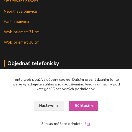
Smaltovaná panvica
Nepriľnavá panvica
Paella panvica
Wok, priemer: 31 cm
Wok, priemer: 36 cm
Objednať telefonicky
Tento web používa súbory cookie. Ďalším prechádzaním tohto
+421 902 212 007
webu vyjadrujete súhlas s ich používaním. Viac informácií v pod
kategórií Obchodných podmienok.
Súhlasím
Nastavenia
Copyright © 2015-2020 KOTLIK NA GULAS.online, všetky práva vyhradené
Súhlas môžete odmietnuť
tu
.
Vytvorené na
Eshop-rychlo.sk