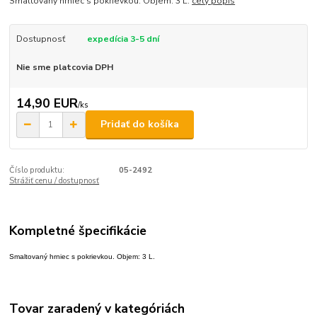
Smaltovaný hrniec s pokrievkou. Objem: 3 L.
celý popis
Dostupnosť
expedícia 3-5 dní
Nie sme platcovia DPH
14,90 EUR
/
ks
Pridať do košíka
Číslo produktu:
05-2492
Strážiť cenu / dostupnosť
Kompletné špecifikácie
Smaltovaný hrniec s pokrievkou. Objem: 3 L.
Tovar zaradený v kategóriách