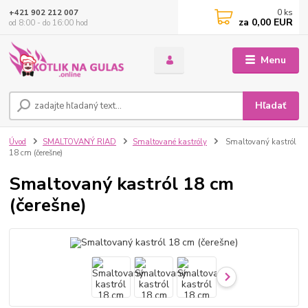
0
ks
+421 902 212 007
za
0,00 EUR
od 8:00 - do 16:00 hod
Menu
Hľadať
Úvod
SMALTOVANÝ RIAD
Smaltované kastróly
Smaltovaný kastról
18 cm (čerešne)
Smaltovaný kastról 18 cm
(čerešne)