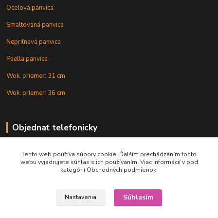
Oceľová panvica
Smaltovaná panvica
Nepriľnavá panvica
Paella panvica
Wok, priemer: 31 cm
Wok, priemer: 36 cm
Objednať telefonicky
Tento web používa súbory cookie. Ďalším prechádzaním tohto
+421 902 212 007
webu vyjadrujete súhlas s ich používaním. Viac informácií v pod
kategórií Obchodných podmienok.
Súhlasím
Nastavenia