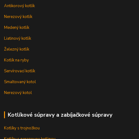
Antikorový kotlík
Nerezový kotlík
Medený kotlík
Liatinový kotlík
Železný kotlík
Kotlík na ryby
Servírovací kotlík
Smaltovaný kotol
Nerezový kotol
Kotlíkové súpravy a zabíjačkové súpravy
Kotlíky s trojnožkou
Kotlíky s nerezovou kotlinou