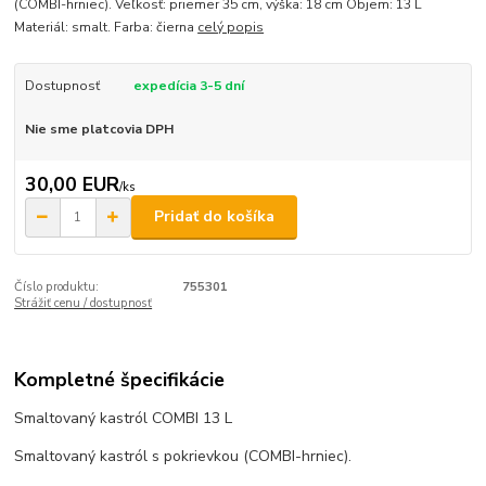
(COMBI-hrniec). Veľkosť: priemer 35 cm, výška: 18 cm Objem: 13 L
Materiál: smalt. Farba: čierna
celý popis
Dostupnosť
expedícia 3-5 dní
Nie sme platcovia DPH
30,00 EUR
/
ks
Pridať do košíka
Číslo produktu:
755301
Strážiť cenu / dostupnosť
Kompletné špecifikácie
Smaltovaný kastról COMBI 13 L
Smaltovaný kastról s pokrievkou (COMBI-hrniec).