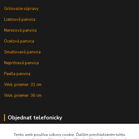
Grilovacie súpravy
Liatinová panvica
Nerezová panvica
Oceľová panvica
Smaltovaná panvica
Nepriľnavá panvica
Paella panvica
Wok, priemer: 31 cm
Wok, priemer: 36 cm
Objednať telefonicky
Tento web používa súbory cookie. Ďalším prechádzaním tohto
+421 902 212 007