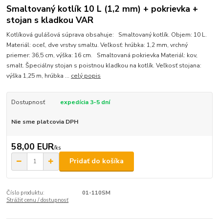
Smaltovaný kotlík 10 L (1,2 mm) + pokrievka +
stojan s kladkou VAR
Kotlíková gulášová súprava obsahuje: Smaltovaný kotlík. Objem: 10 L.
Materiál: oceľ, dve vrstvy smaltu. Veľkosť: hrúbka: 1,2 mm, vrchný
priemer: 36,5 cm, výška: 16 cm. Smaltovaná pokrievka Materiál: kov,
smalt. Špeciálny stojan s poistnou kladkou na kotlík. Veľkosť stojana:
výška 1,25 m, hrúbka ...
celý popis
Dostupnosť
expedícia 3-5 dní
Nie sme platcovia DPH
58,00 EUR
/
ks
Pridať do košíka
Číslo produktu:
01-110SM
Strážiť cenu / dostupnosť