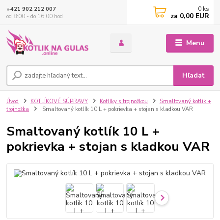
0
ks
+421 902 212 007
za
0,00 EUR
od 8:00 - do 16:00 hod
Menu
Hľadať
Úvod
KOTLÍKOVÉ SÚPRAVY
Kotlíky s trojnožkou
Smaltovaný kotlík +
trojnožka
Smaltovaný kotlík 10 L + pokrievka + stojan s kladkou VAR
Smaltovaný kotlík 10 L +
pokrievka + stojan s kladkou VAR