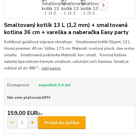
Smaltovaný kotlík 13 L (1,2 mm) + smaltovaná
kotlina 36 cm + vareška a naberačka Easy party
Kotlíková gulášová súprava obsahuje: Smaltovaný kotlík Objem: 13 L.
Horný priemer: 40 cm. Výška: 17,5 cm. Materiál: oceľový plech, dve vrstvy
smaltu. Smaltovaná pokrievka Materiál: kov, smalt. Kovová kotlina
natretá špeciálnym čiernym smaltom, odolným voči žiareniu. Smalt je
odolný až do 990 °...
celý popis
Dostupnosť
expedícia 3-5 dní
Nie sme platcovia DPH
159,00 EUR
/
ks
Pridať do košíka