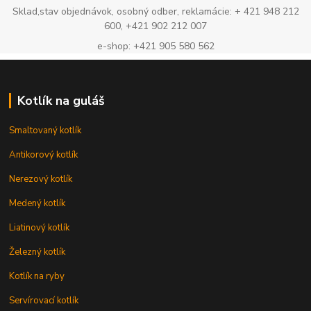
Sklad,stav objednávok, osobný odber, reklamácie: + 421 948 212
600, +421 902 212 007
e-shop: +421 905 580 562
Kotlík na guláš
Smaltovaný kotlík
Antikorový kotlík
Nerezový kotlík
Medený kotlík
Liatinový kotlík
Železný kotlík
Kotlík na ryby
Servírovací kotlík