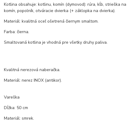
Kotlina obsahuje: kotlinu, komín (dymovod): rúra, kĺb, strieška na
komín, popolník, otváracie dvierka (+ záklopka na dvierka).
Materiál: kvalitná oceľ ošetrená čiernym smaltom.
Farba: čierna.
Smaltovaná kotlina je vhodná pre všetky druhy paliva.
Kvalitná nerezová naberačka.
Materiál: nerez INOX (antikor).
Vareška
Dĺžka: 50 cm
Materiál: smrek.