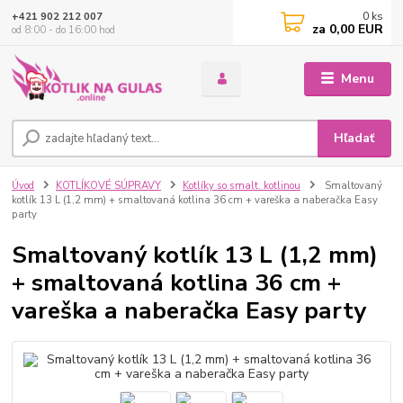
0
ks
+421 902 212 007
za
0,00 EUR
od 8:00 - do 16:00 hod
Menu
Hľadať
Úvod
KOTLÍKOVÉ SÚPRAVY
Kotlíky so smalt. kotlinou
Smaltovaný
kotlík 13 L (1,2 mm) + smaltovaná kotlina 36 cm + vareška a naberačka Easy
party
Smaltovaný kotlík 13 L (1,2 mm)
+ smaltovaná kotlina 36 cm +
vareška a naberačka Easy party