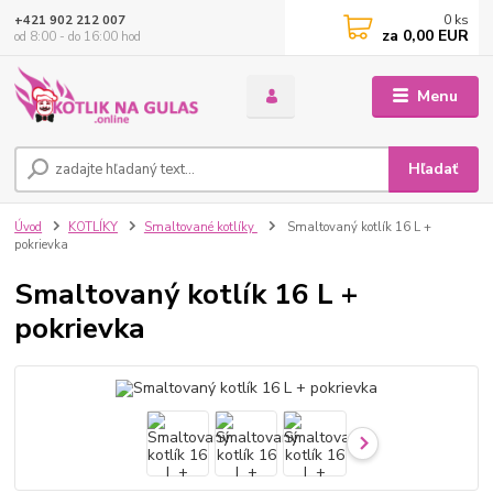
0
ks
+421 902 212 007
za
0,00 EUR
od 8:00 - do 16:00 hod
Menu
Hľadať
Úvod
KOTLÍKY
Smaltované kotlíky
Smaltovaný kotlík 16 L +
pokrievka
Smaltovaný kotlík 16 L +
pokrievka