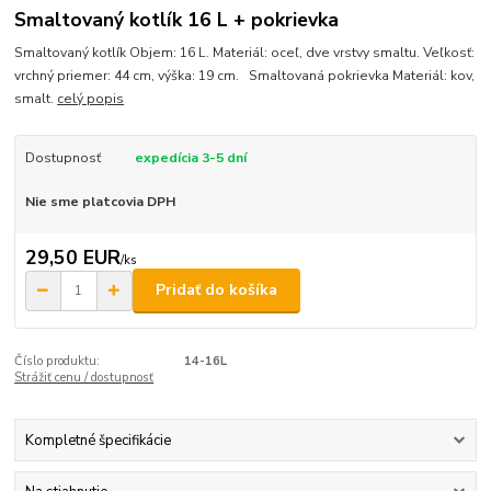
Smaltovaný kotlík 16 L + pokrievka
Smaltovaný kotlík Objem: 16 L. Materiál: oceľ, dve vrstvy smaltu. Veľkosť:
vrchný priemer: 44 cm, výška: 19 cm. Smaltovaná pokrievka Materiál: kov,
smalt.
celý popis
Dostupnosť
expedícia 3-5 dní
Nie sme platcovia DPH
29,50 EUR
/
ks
Pridať do košíka
Číslo produktu:
14-16L
Strážiť cenu / dostupnosť
Kompletné špecifikácie