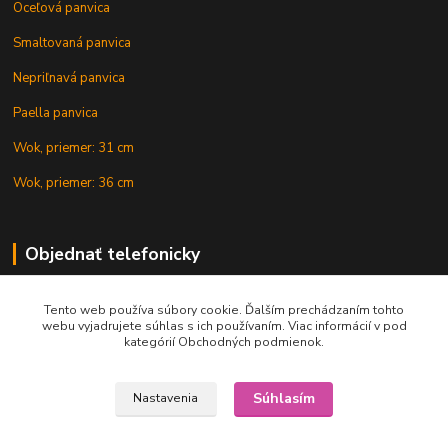
Oceľová panvica
Smaltovaná panvica
Nepriľnavá panvica
Paella panvica
Wok, priemer: 31 cm
Wok, priemer: 36 cm
Objednať telefonicky
Tento web používa súbory cookie. Ďalším prechádzaním tohto
+421 902 212 007
webu vyjadrujete súhlas s ich používaním. Viac informácií v pod
kategórií Obchodných podmienok.
Súhlasím
Nastavenia