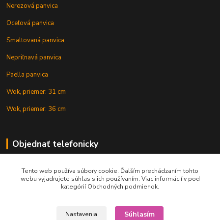
Nerezová panvica
Oceľová panvica
Smaltovaná panvica
Nepriľnavá panvica
Paella panvica
Wok, priemer: 31 cm
Wok, priemer: 36 cm
Objednať telefonicky
Tento web používa súbory cookie. Ďalším prechádzaním tohto
+421 902 212 007
webu vyjadrujete súhlas s ich používaním. Viac informácií v pod
kategórií Obchodných podmienok.
Súhlasím
Nastavenia