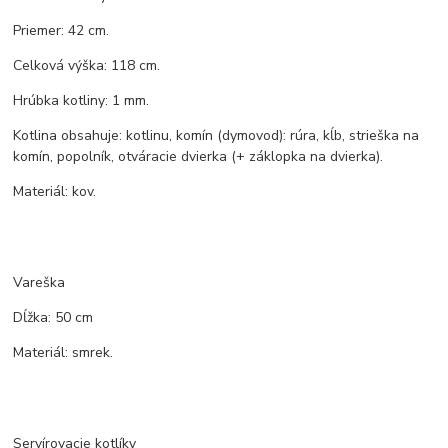
Priemer: 42 cm.
Celková výška: 118 cm.
Hrúbka kotliny: 1 mm.
Kotlina obsahuje: kotlinu, komín (dymovod): rúra, kĺb, strieška na
komín, popolník, otváracie dvierka (+ záklopka na dvierka).
Materiál: kov.
Vareška
Dĺžka: 50 cm
Materiál: smrek.
Servírovacie kotlíky