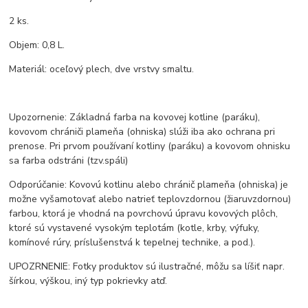
2 ks.
Objem: 0,8 L.
Materiál: oceľový plech, dve vrstvy smaltu.
Upozornenie: Základná farba na kovovej kotline (paráku),
kovovom chrániči plameňa (ohniska) slúži iba ako ochrana pri
prenose. Pri prvom používaní kotliny (paráku) a kovovom ohnisku
sa farba odstráni (tzv.spáli)
Odporúčanie: Kovovú kotlinu alebo chránič plameňa (ohniska) je
možne vyšamotovať alebo natrieť teplovzdornou (žiaruvzdornou)
farbou, ktorá je vhodná na povrchovú úpravu kovových plôch,
ktoré sú vystavené vysokým teplotám (kotle, krby, výfuky,
komínové rúry, príslušenstvá k tepelnej technike, a pod.).
UPOZRNENIE: Fotky produktov sú ilustračné, môžu sa líšiť napr.
šírkou, výškou, iný typ pokrievky atď.