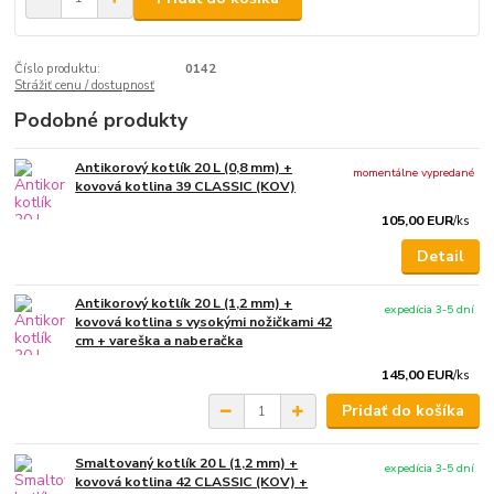
Číslo produktu:
0142
Strážiť cenu / dostupnosť
Podobné produkty
Antikorový kotlík 20 L (0,8 mm) +
momentálne vypredané
kovová kotlina 39 CLASSIC (KOV)
105,00 EUR
/
ks
Detail
Antikorový kotlík 20 L (1,2 mm) +
expedícia 3-5 dní
kovová kotlina s vysokými nožičkami 42
cm + vareška a naberačka
145,00 EUR
/
ks
Pridať do košíka
Smaltovaný kotlík 20 L (1,2 mm) +
expedícia 3-5 dní
kovová kotlina 42 CLASSIC (KOV) +