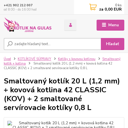
0
ks
+421 902 212 007
za
0,00 EUR
od 8:00 - do 16:00 hod
Menu
Hľadať
Úvod
KOTLÍKOVÉ SÚPRAVY
Kotlíky s kovovou kotlinou
Smaltovaný
kotlík + kotlina
Smaltovaný kotlík 20 L (1,2 mm) + kovová kotlina 42
CLASSIC (KOV) + 2 smaltované servírovacie kotlíky 0,8 L
Smaltovaný kotlík 20 L (1,2 mm)
+ kovová kotlina 42 CLASSIC
(KOV) + 2 smaltované
servírovacie kotlíky 0,8 L