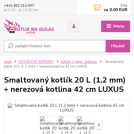
0
ks
+421 902 212 007
za
0,00 EUR
od 8:00 - do 16:00 hod
Menu
Hľadať
Úvod
KOTLÍKOVÉ SÚPRAVY
Kotlíky s nerez. kotlinou
Smaltovaný
kotlík 20 L (1,2 mm) + nerezová kotlina 42 cm LUXUS
Smaltovaný kotlík 20 L (1,2 mm)
+ nerezová kotlina 42 cm LUXUS