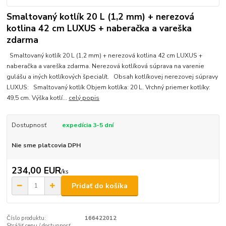
Smaltovaný kotlík 20 L (1,2 mm) + nerezová
kotlina 42 cm LUXUS + naberačka a vareška
zdarma
Smaltovaný kotlík 20 L (1,2 mm) + nerezová kotlina 42 cm LUXUS +
naberačka a vareška zdarma. Nerezová kotlíková súprava na varenie
gulášu a iných kotlíkových špecialít. Obsah kotlíkovej nerezovej súpravy
LUXUS: Smaltovaný kotlík Objem kotlíka: 20 L. Vrchný priemer kotlíky:
49,5 cm. Výška kotlí...
celý popis
Dostupnosť
expedícia 3-5 dní
Nie sme platcovia DPH
234,00 EUR
/
ks
Pridať do košíka
Číslo produktu:
166422012
Strážiť cenu / dostupnosť