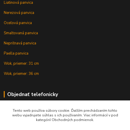
Liatinová panvica
Nerezová panvica
Oceľová panvica
Smaltovaná panvica
Nepriľnavá panvica
Paella panvica
Wok, priemer: 31 cm
Wok, priemer: 36 cm
Objednať telefonicky
Tento web používa súbory cookie. Ďalším prechádzaním tohto
+421 902 212 007
webu vyjadrujete súhlas s ich používaním. Viac informácií v pod
kategórií Obchodných podmienok.