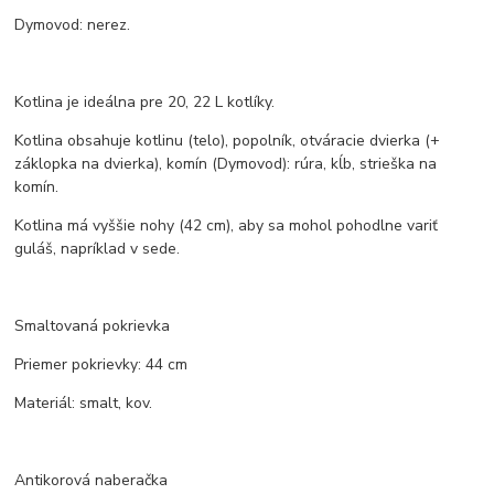
Dymovod: nerez.
Kotlina je ideálna pre 20, 22 L kotlíky.
Kotlina obsahuje kotlinu (telo), popolník, otváracie dvierka (+
záklopka na dvierka), komín (Dymovod): rúra, kĺb, strieška na
komín.
Kotlina má vyššie nohy (42 cm), aby sa mohol pohodlne variť
guláš, napríklad v sede.
Smaltovaná pokrievka
Priemer pokrievky: 44 cm
Materiál: smalt, kov.
Antikorová naberačka