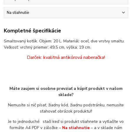
Na stiahnutie
Kompletné špecifikácie
Smaltovaný kotlík. Objem: 20 L. Materiál: oceľ, dve vrstvy smaltu.
Veľkosť: vrchný priemer: 49,5 cm, výška: 19 cm.
Darček: kvalitná antikórová naberačka!
Máte zaujem si osobne prevziať a kúpiť produkt v našom
sklade?
Nemusíte si nič písať, žiadny kód, žiadnu podstránku, nemusíte
sťahovať obrázok produktu!!
Je to jednoduché: stačí keď si produkt stiahnete a vytlačíte vo
formáte A4 PDF v záložke –
Na stiahnutie
– a v sklade nám