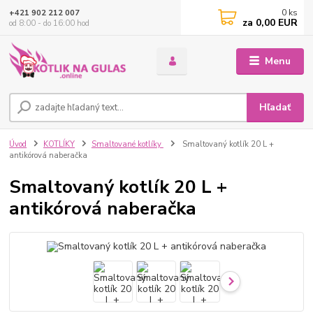
0
ks
+421 902 212 007
za
0,00 EUR
od 8:00 - do 16:00 hod
Menu
Hľadať
Úvod
KOTLÍKY
Smaltované kotlíky
Smaltovaný kotlík 20 L +
antikórová naberačka
Smaltovaný kotlík 20 L +
antikórová naberačka