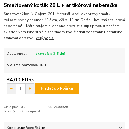
Smaltovaný kotlík 20 L + antikórová naberačka
Smaltovaný kotlík. Objem: 20 L. Materiál: oceľ, dve vrstvy smaltu.
Veľkosť: vrchný priemer: 49,5 cm, výška: 19 cm. Darček: kvalitná antikórová
naberačka! Máte zaujem si osobne prevziať a kúpiť produkt v našom
sklade? Nemusíte si nič písať, žiadny kód, žiadnu podstránku, nemusíte
sťahovať obrázok...
celý popis
Dostupnosť
expedícia 3-5 dní
Nie sme platcovia DPH
34,00 EUR
/
ks
Pridať do košíka
Číslo produktu:
05-7100920
Strážiť cenu / dostupnosť
Kompletné špecifikácie