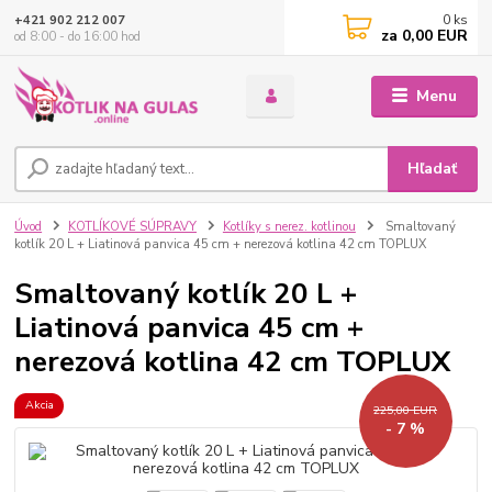
0
ks
+421 902 212 007
za
0,00 EUR
od 8:00 - do 16:00 hod
Menu
Hľadať
Úvod
KOTLÍKOVÉ SÚPRAVY
Kotlíky s nerez. kotlinou
Smaltovaný
kotlík 20 L + Liatinová panvica 45 cm + nerezová kotlina 42 cm TOPLUX
Smaltovaný kotlík 20 L +
Liatinová panvica 45 cm +
nerezová kotlina 42 cm TOPLUX
Akcia
225,00 EUR
- 7 %