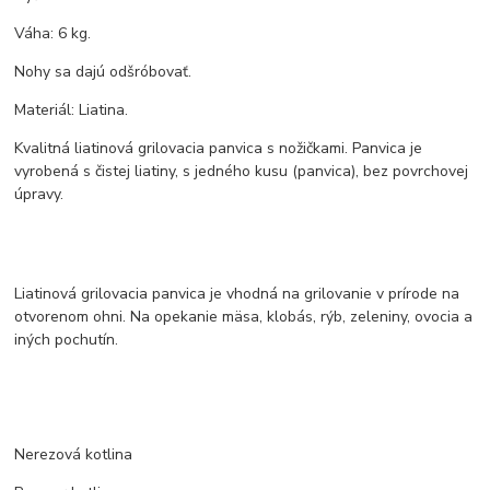
Váha: 6 kg.
Nohy sa dajú odšróbovať.
Materiál: Liatina.
Kvalitná liatinová grilovacia panvica s nožičkami. Panvica je
vyrobená s čistej liatiny, s jedného kusu (panvica), bez povrchovej
úpravy.
Liatinová grilovacia panvica je vhodná na grilovanie v prírode na
otvorenom ohni. Na opekanie mäsa, klobás, rýb, zeleniny, ovocia a
iných pochutín.
Nerezová kotlina