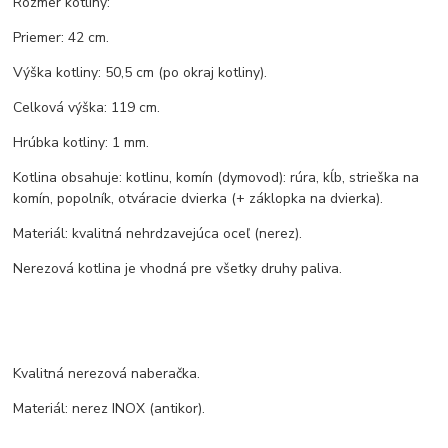
Rozmer kotliny:
Priemer: 42 cm.
Výška kotliny: 50,5 cm (po okraj kotliny).
Celková výška: 119 cm.
Hrúbka kotliny: 1 mm.
Kotlina obsahuje: kotlinu, komín (dymovod): rúra, kĺb, strieška na
komín, popolník, otváracie dvierka (+ záklopka na dvierka).
Materiál: kvalitná nehrdzavejúca oceľ (nerez).
Nerezová kotlina je vhodná pre všetky druhy paliva.
Kvalitná nerezová naberačka.
Materiál: nerez INOX (antikor).