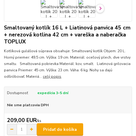
Smaltovaný kotlík 16 L + Liatinová panvica 45 cm
+ nerezová kotlina 42 cm + vareška a naberačka
TOPLUX
Kotlíková gulášová súprava obsahuje: Smaltovaný kotlík Objem: 20 L.
Horný priemer: 49,5 cm. Výška: 19 cm. Materiál: oceľový plech, dve vrstvy
smaltu. Smaltovaná pokrievka Materiál: kov, smalt. Liatinová grilovacia
panvica Priemer: 45 cm. Výška: 23 cm. Váha: 6 kg. Nohy sa dajú
odšróbovať. Materiá...
celý popis
Dostupnosť
expedícia 3-5 dní
Nie sme platcovia DPH
209,00 EUR
/
ks
Pridať do košíka