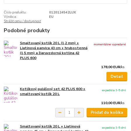
Číslo produktu:
0120124542LUX
Výrobca:
EU
Strážiť cenu / dostupnosť
Podobné produkty
Smaltovaný kotlík 20 L (1,2 mm) +
momentálne vypredané
Liatinová panvica 43 cm + hrubostenná
(1,5 mm) a žiaruvzdorná kotlina 42
PLUS 600
178,00 EUR
/
ks
Detail
Kotlíkový gulášový set 42 PLUS 600 +
expedícia 3-5 dní
smaltovaný kotlík 20 L
110,00 EUR
/
ks
Pridať do košíka
Smaltovaný kotlík 20 L + Liatinová
expedícia 3-5 dní