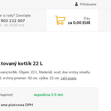
Prihlásenie
e si rady? Zavolajte.
0
ks
 902 212 007
za
0,00 EUR
0 - do 16:00 hod
tovaný kotlík 22 L
aný kotlík. Objem: 22 L. Materiál: oceľ, dve vrstvy smaltu.
ť: vrchný priemer: 50 cm, výška: 22 cm.
celý popis
tupnosť
expedícia 3-5 dní
 sme platcovia DPH