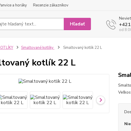
Panvice a horáky
Recenzie zákazníkov
Neviet
Hľadať
+421
od 8:0
KOTLÍKY
Smaltované kotlíky
Smaltovaný kotlík 22 L
tovaný kotlík 22 L
Smal
Smaltov
Veľkos
Dos
Nie