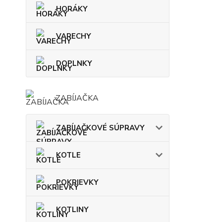
HORÁKY
VARECHY
DOPLNKY
ZABÍJAČKA
ZABÍJAČKOVÉ SÚPRAVY
KOTLE
POKRIEVKY
KOTLINY