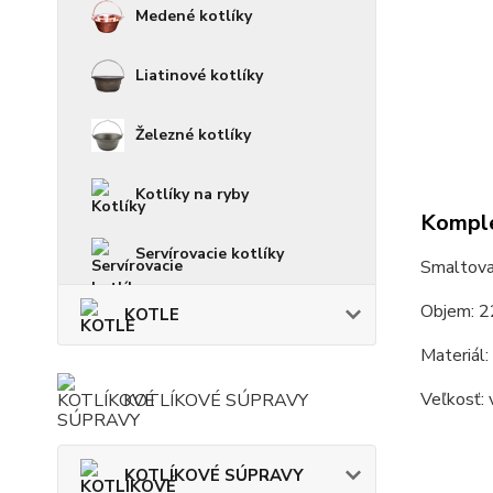
Medené kotlíky
Liatinové kotlíky
Železné kotlíky
Kotlíky na ryby
Komple
Servírovacie kotlíky
Smaltovan
Objem: 2
KOTLE
Materiál:
Veľkosť: 
KOTLÍKOVÉ SÚPRAVY
KOTLÍKOVÉ SÚPRAVY