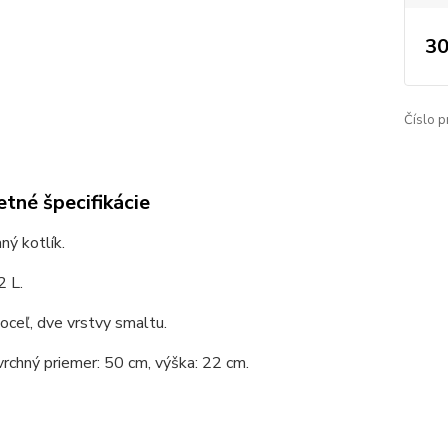
30
Číslo p
tné špecifikácie
ý kotlík.
2 L.
 oceľ, dve vrstvy smaltu.
vrchný priemer: 50 cm, výška: 22 cm.