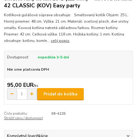
42 CLASSIC (KOV) Easy party
Kotlíková gulášová súprava obsahuje: Smaltovaný kotlík Objem: 25 L.
Horný priemer: 48 cm. Výška: 21 cm. Materiál: oceľový plech, dve vrstvy
smaltu. Kovová kotlina natretá základnou farbou. Rozmer kotliny:
Priemer: 42 cm. Celková výška: 118 cm. Hrúbka kotliny: 1 mm. Kotlina
obsahuje: kotlinu, komín...
celý popis
Dostupnosť
expedícia 3-5 dní
Nie sme platcovia DPH
95,00 EUR
/
ks
Pridať do košíka
Číslo produktu:
08-4225
Strážiť cenu / dostupnosť
Kompletné špecifikácie