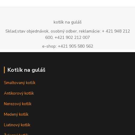
kotlík na guláš
Sklad,stav objednávok, osobný odber, reklamácie: + 421 948 212
600, +421 902 212 007
e-shop: +421 905 580 562
Kotlík na guláš
Smaltovaný kotlík
Antikorový kotlík
Nerezový kotlík
Medený kotlík
Liatinový kotlík