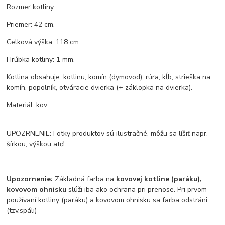
Rozmer kotliny:
Priemer: 42 cm.
Celková výška: 118 cm.
Hrúbka kotliny: 1 mm.
Kotlina obsahuje: kotlinu, komín (dymovod): rúra, kĺb, strieška na
komín, popolník, otváracie dvierka (+ záklopka na dvierka).
Materiál: kov.
UPOZRNENIE: Fotky produktov sú ilustračné, môžu sa líšiť napr.
šírkou, výškou atď...
Upozornenie:
Základná farba na
kovovej kotline (paráku),
kovovom ohnisku
slúži iba ako ochrana pri prenose. Pri prvom
používaní kotliny (paráku) a kovovom ohnisku sa farba odstráni
(tzv.spáli)