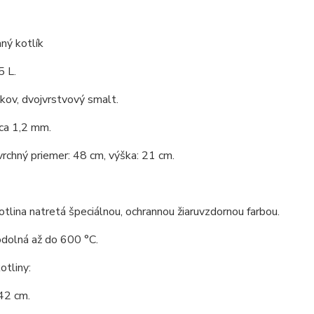
ný kotlík
5 L.
 kov, dvojvrstvový smalt.
ca 1,2 mm.
vrchný priemer: 48 cm, výška: 21 cm.
tlina natretá špeciálnou, ochrannou žiaruvzdornou farbou.
odolná až do 600 °C.
tliny:
42 cm.