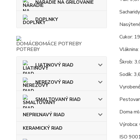
NÁRADIE NA GRILOVANIE
Sacharidy
DOPLNKY
Nasýtené
Cukor: 1
DOMÁCE POTREBY
Vláknina:
Škrob: 3
LIATINOVÝ RIAD
Sodík: 3,
NEREZOVÝ RIAD
Vyrobené
Pestovan
SMALTOVANÝ RIAD
Doma mle
NEPRIĽNAVÝ RIAD
Výrobca: 
KERAMICKÝ RIAD
ISO 9001