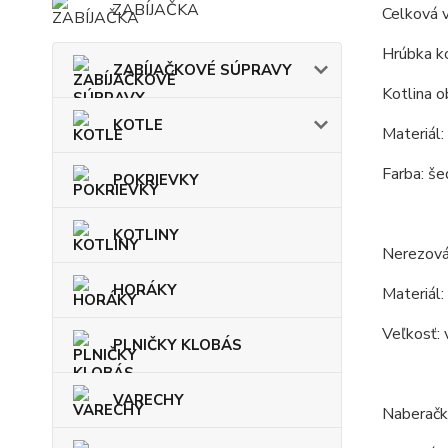
ZABÍJAČKA
Celková 
Hrúbka ko
ZABÍJAČKOVÉ SÚPRAVY
Kotlina o
KOTLE
Materiál:
Farba: še
POKRIEVKY
KOTLINY
Nerezová 
HORÁKY
Materiál:
Veľkosť: 
PLNIČKY KLOBÁS
VARECHY
Naberačk