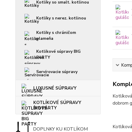
Kotlíky so smalt. kotlinou
Kotlíky s nerez. kotlinou
Kotlíky s chráničom
plameňa
Kotlíkové súpravy BIG
PARTY
Kompl
Servírovacie súpravy
Komple
LUXUSNÉ SÚPRAVY
Kotlíková
KOTLÍKOVÉ SÚPRAVY
dobrom gu
BIG PARTY
Kotlíková
DOPLNKY KU KOTLÍKOM