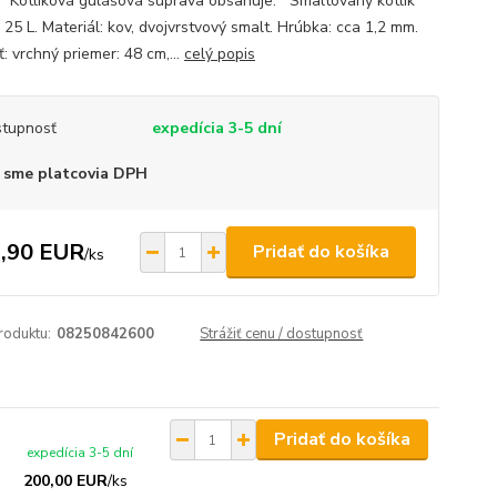
. Kotlíková gulášová súprava obsahuje: Smaltovaný kotlík
25 L. Materiál: kov, dvojvrstvový smalt. Hrúbka: cca 1,2 mm.
: vrchný priemer: 48 cm,...
celý popis
tupnosť
expedícia 3-5 dní
 sme platcovia DPH
,90 EUR
Pridať do košíka
/
ks
roduktu:
08250842600
Strážiť cenu / dostupnosť
Pridať do košíka
expedícia 3-5 dní
200,00 EUR
/
ks