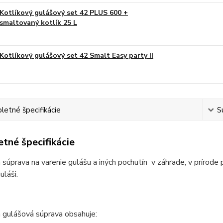
Kotlíkový gulášový set 42 PLUS 600 +
smaltovaný kotlík 25 L
Kotlíkový gulášový set 42 Smalt Easy party II
etné špecifikácie
S
tné špecifikácie
 súprava na varenie gulášu a iných pochutín v záhrade, v prírode 
láši.
 gulášová súprava obsahuje: