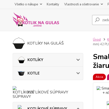
Všetko o nákupe
Kontakty
Vlastnosti a ošetrovanie
Úvod
KOTLÍKY NA GULÁŠ
mm) 42 PL
Smal
KOTLÍKY
žiar
KOTLE
Akcia
KOTLÍKOVÉ SÚPRAVY
KOTLÍKOVÉ SÚPRAVY