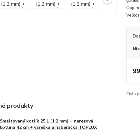
guláši
Objem: 
Veľkosť
Dos
Nie
99
Číslo p
é produkty
Smaltovaný kotlík 25 L (1,2 mm) + nerezová
kotlina 42 cm + vareška a naberačka TOPLUX