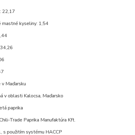
: 22,17
 mastné kyseliny: 1,54
9,44
 34,26
,06
67
 v Maďarsku
á v oblasti Kalocsa, Maďarsko
tá paprika
Chili-Trade Paprika Manufaktúra Kft.
, s použitím systému HACCP