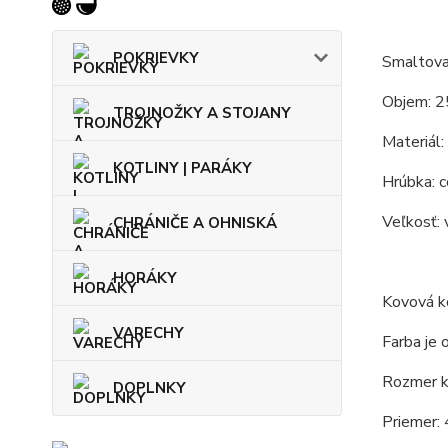
POKRIEVKY
Smaltova
Objem: 2
TROJNOŽKY A STOJANY
Materiál:
KOTLINY | PARÁKY
Hrúbka: c
Veľkosť: 
CHRÁNIČE A OHNISKÁ
HORÁKY
Kovová ko
VARECHY
Farba je 
Rozmer ko
DOPLNKY
Priemer: 