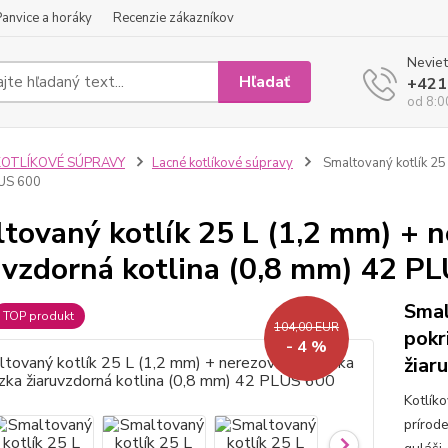
Panvice a horáky
Recenzie zákazníkov
Neviet
Hľadať
+421
od 8:0
KOTLÍKOVÉ SÚPRAVY
Lacné kotlíkové súpravy
Smaltovaný kotlík 25 
US 600
tovaný kotlík 25 L (1,2 mm) + n
uvzdorná kotlina (0,8 mm) 42 P
Smal
TOP produkt
104,00 EUR
pokr
- 4 %
žiar
Kotlík
prírod