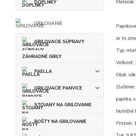
Materiál:
DOPLNKY
GRILOVANIE
Paprikové
Je to zme
GRILOVACIE SÚPRAVY
Typ: mlet
ZÁHRADNÉ GRILY
Veľkosť:
PAELLA
Obal: vá
Zloženie:
GRILOVACIE PANVICE
paprika, 
STOJANY NA GRILOVANIE
Nutričné 
ROŠTY NA GRILOVANIE
Proteín: 
Tuk: 9,8