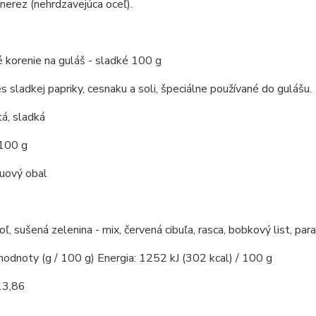
 nerez (nehrdzavejúca oceľ).
 korenie na guláš - sladké 100 g
s sladkej papriky, cesnaku a soli, špeciálne používané do gulášu.
á, sladká
 100 g
kuový obal
soľ, sušená zelenina - mix, červená cibuľa, rasca, bobkový list, par
hodnoty (g / 100 g) Energia: 1252 kJ (302 kcal) / 100 g
13,86
7