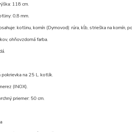
výška: 118 cm.
tliny: 0,8 mm.
bsahuje: kotlinu, komín (Dymovod): rúra, kĺb, strieška na komín, po
 kov, ohňovzdorná farba.
dá.
pokrievka na 25 L. kotlík.
 nerez (INOX).
vrchný priemer: 50 cm.
a