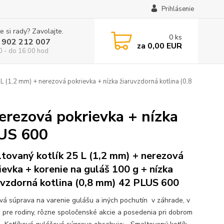
Prihlásenie
e si rady? Zavolajte.
0
ks
 902 212 007
za
0,00 EUR
0 - do 16:00 hod
L (1,2 mm) + nerezová pokrievka + nízka žiaruvzdorná kotlina (0,8
erezová pokrievka + nízka
LUS 600
tovaný kotlík 25 L (1,2 mm) + nerezová
ievka + korenie na guláš 100 g + nízka
uvzdorná kotlina (0,8 mm) 42 PLUS 600
ová súprava na varenie gulášu a iných pochutín v záhrade, v
e pre rodiny, rôzne spoločenské akcie a posedenia pri dobrom