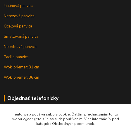
Liatinová panvica
Nerezová panvica
Oceľová panvica
Smaltovaná panvica
Nepriľnavá panvica
Paella panvica
Wok, priemer: 31 cm
Wok, priemer: 36 cm
Objednať telefonicky
Tento web používa súbory cookie. Ďalším prechádzaním tohto
+421 902 212 007
webu vyjadrujete súhlas s ich používaním. Viac informácií v pod
kategórií Obchodných podmienok.