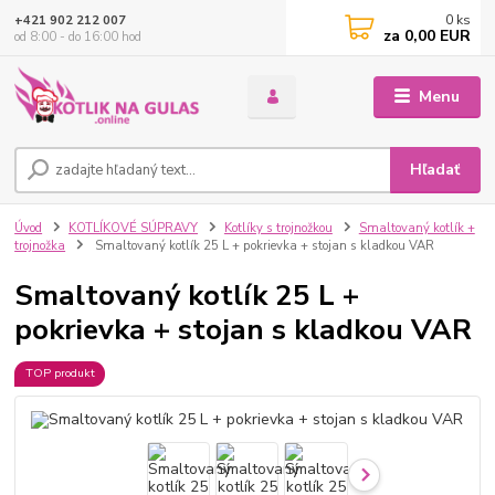
0
ks
+421 902 212 007
za
0,00 EUR
od 8:00 - do 16:00 hod
Menu
Hľadať
Úvod
KOTLÍKOVÉ SÚPRAVY
Kotlíky s trojnožkou
Smaltovaný kotlík +
trojnožka
Smaltovaný kotlík 25 L + pokrievka + stojan s kladkou VAR
Smaltovaný kotlík 25 L +
pokrievka + stojan s kladkou VAR
TOP produkt