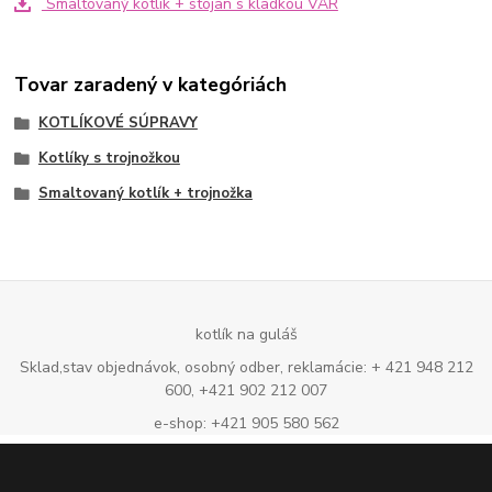
Smaltovaný kotlík + stojan s kladkou VAR
Tovar zaradený v kategóriách
KOTLÍKOVÉ SÚPRAVY
Kotlíky s trojnožkou
Smaltovaný kotlík + trojnožka
kotlík na guláš
Sklad,stav objednávok, osobný odber, reklamácie: + 421 948 212
600, +421 902 212 007
e-shop: +421 905 580 562