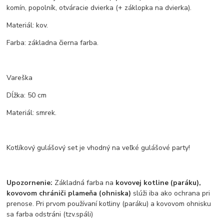
komín, popolník, otváracie dvierka (+ záklopka na dvierka).
Materiál: kov.
Farba: základna čierna farba.
Vareška
Dĺžka: 50 cm
Materiál: smrek.
Kotlíkový gulášový set je vhodný na veľké gulášové party!
Upozornenie:
Základná farba na
kovovej kotline (paráku),
kovovom chrániči plameňa (ohniska)
slúži iba ako ochrana pri
prenose. Pri prvom používaní kotliny (paráku) a kovovom ohnisku
sa farba odstráni (tzv.spáli)