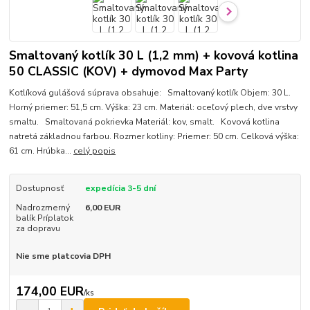
Smaltovaný kotlík 30 L (1,2 mm) + kovová kotlina
50 CLASSIC (KOV) + dymovod Max Party
Kotlíková gulášová súprava obsahuje: Smaltovaný kotlík Objem: 30 L.
Horný priemer: 51,5 cm. Výška: 23 cm. Materiál: oceľový plech, dve vrstvy
smaltu. Smaltovaná pokrievka Materiál: kov, smalt. Kovová kotlina
natretá základnou farbou. Rozmer kotliny: Priemer: 50 cm. Celková výška:
61 cm. Hrúbka...
celý popis
Dostupnosť
expedícia 3-5 dní
Nadrozmerný
6,00 EUR
balík Príplatok
za dopravu
Nie sme platcovia DPH
174,00 EUR
/
ks