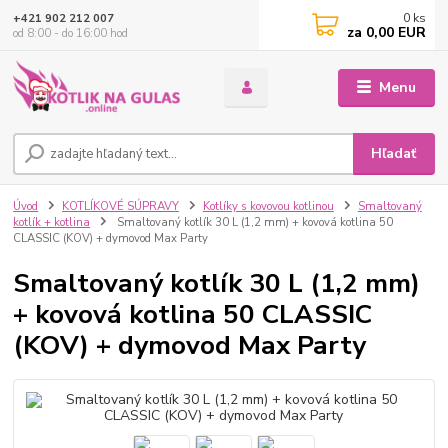
0
ks
+421 902 212 007
za
0,00 EUR
od 8:00 - do 16:00 hod
Menu
Hľadať
Úvod
KOTLÍKOVÉ SÚPRAVY
Kotlíky s kovovou kotlinou
Smaltovaný
kotlík + kotlina
Smaltovaný kotlík 30 L (1,2 mm) + kovová kotlina 50
CLASSIC (KOV) + dymovod Max Party
Smaltovaný kotlík 30 L (1,2 mm)
+ kovová kotlina 50 CLASSIC
(KOV) + dymovod Max Party