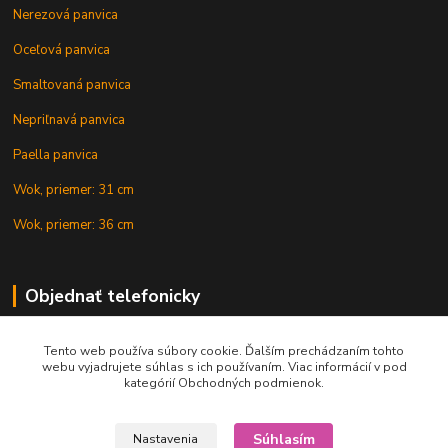
Nerezová panvica
Oceľová panvica
Smaltovaná panvica
Nepriľnavá panvica
Paella panvica
Wok, priemer: 31 cm
Wok, priemer: 36 cm
Objednať telefonicky
Tento web používa súbory cookie. Ďalším prechádzaním tohto
+421 902 212 007
webu vyjadrujete súhlas s ich používaním. Viac informácií v pod
kategórií Obchodných podmienok.
Súhlasím
Nastavenia