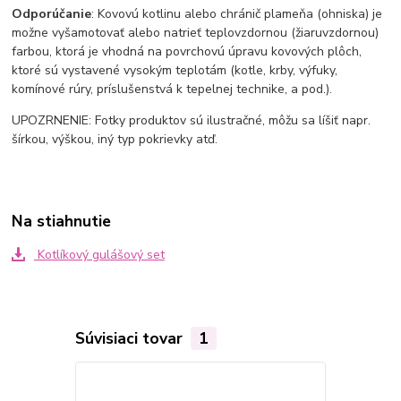
Odporúčanie
: Kovovú kotlinu alebo chránič plameňa (ohniska) je
možne vyšamotovať alebo natrieť teplovzdornou (žiaruvzdornou)
farbou, ktorá je vhodná na povrchovú úpravu kovových plôch,
ktoré sú vystavené vysokým teplotám (kotle, krby, výfuky,
komínové rúry, príslušenstvá k tepelnej technike, a pod.).
UPOZRNENIE: Fotky produktov sú ilustračné, môžu sa líšiť napr.
šírkou, výškou, iný typ pokrievky atď.
Na stiahnutie
Kotlíkový gulášový set
Súvisiaci tovar
1