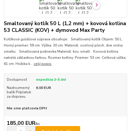
Smaltovaný kotlík 50 L (1,2 mm) + kovová kotlina
53 CLASSIC (KOV) + dymovod Max Party
Kotlíková gulášová súprava obsahuje: Smaltovaný kotlík Objem: 50 L.
Horný priemer: 59 cm. Výška: 30 cm. Materiál: oceľový plech, dve vrstvy
smaltu. Smaltovaná pokrievka Materiál: kov, smalt. Kovová kotlina
natretá základnou farbou. Rozmer kotliny: Priemer: 53 cm. Celková výška:
61 cm. Hrúbka k...
celý popis
Dostupnosť
expedícia 3-5 dní
Nadrozmerný
6,00 EUR
balík Príplatok
za dopravu
Nie sme platcovia DPH
185,00 EUR
/
ks