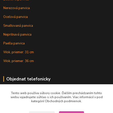
Nerezová panvica
Oceľová panvica
Smaltovaná panvica
Nepriľnavá panvica
Paella panvica
Wok, priemer: 31 cm
Wok, priemer: 36 cm
Objednať telefonicky
Tento web používa súbory cookie. Ďalším prechádzaním tohto
+421 902 212 007
webu vyjadrujete súhlas s ich používaním. Viac informácií v pod
kategórií Obchodných podmienok.