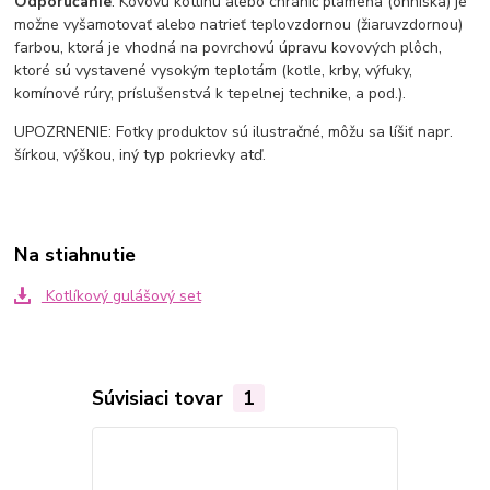
Odporúčanie
: Kovovú kotlinu alebo chránič plameňa (ohniska) je
možne vyšamotovať alebo natrieť teplovzdornou (žiaruvzdornou)
farbou, ktorá je vhodná na povrchovú úpravu kovových plôch,
ktoré sú vystavené vysokým teplotám (kotle, krby, výfuky,
komínové rúry, príslušenstvá k tepelnej technike, a pod.).
UPOZRNENIE: Fotky produktov sú ilustračné, môžu sa líšiť napr.
šírkou, výškou, iný typ pokrievky atď.
Na stiahnutie
Kotlíkový gulášový set
Súvisiaci tovar
1