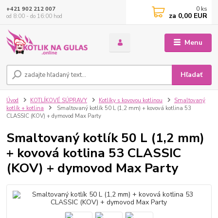
0
ks
+421 902 212 007
za
0,00 EUR
od 8:00 - do 16:00 hod
Menu
Hľadať
Úvod
KOTLÍKOVÉ SÚPRAVY
Kotlíky s kovovou kotlinou
Smaltovaný
kotlík + kotlina
Smaltovaný kotlík 50 L (1,2 mm) + kovová kotlina 53
CLASSIC (KOV) + dymovod Max Party
Smaltovaný kotlík 50 L (1,2 mm)
+ kovová kotlina 53 CLASSIC
(KOV) + dymovod Max Party