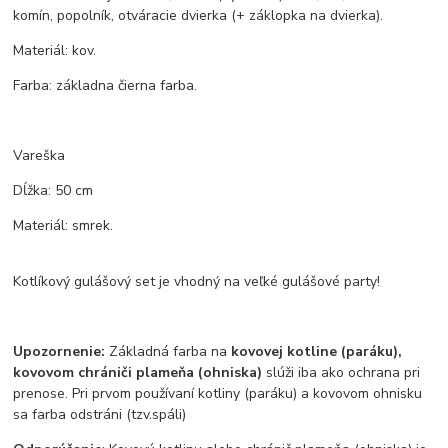
komín, popolník, otváracie dvierka (+ záklopka na dvierka).
Materiál: kov.
Farba: základna čierna farba.
Vareška
Dĺžka: 50 cm
Materiál: smrek.
Kotlíkový gulášový set je vhodný na veľké gulášové party!
Upozornenie:
Základná farba na
kovovej kotline (paráku),
kovovom chrániči plameňa (ohniska)
slúži iba ako ochrana pri
prenose. Pri prvom používaní kotliny (paráku) a kovovom ohnisku
sa farba odstráni (tzv.spáli)