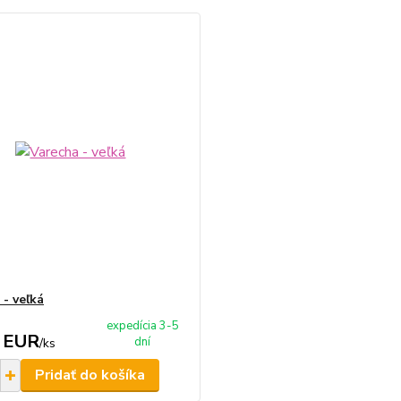
 - veľká
expedícia 3-5
 EUR
dní
/
ks
Pridať do košíka