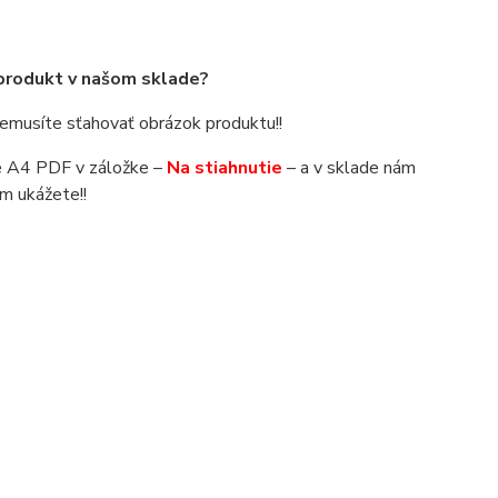
 produkt v našom sklade?
 nemusíte sťahovať obrázok produktu!!
áte A4 PDF v záložke –
Na stiahnutie
– a v sklade nám
m ukážete!!