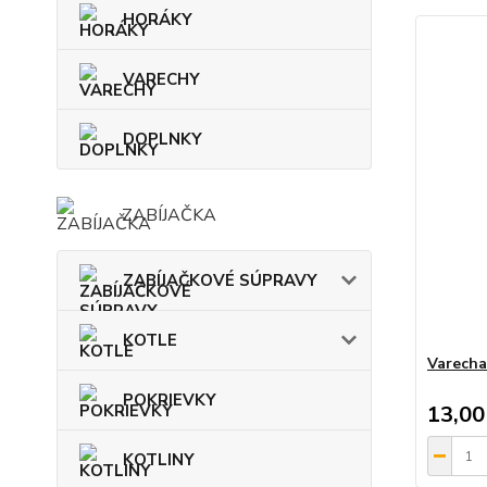
HORÁKY
VARECHY
DOPLNKY
ZABÍJAČKA
ZABÍJAČKOVÉ SÚPRAVY
KOTLE
Varecha
POKRIEVKY
13,00
KOTLINY