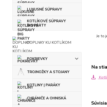
LUXUSNÉ SÚPRAVY
KOTLÍKOVÉ SÚPRAVY
BIG PARTY
Je to 
DOPLNKY KU KOTLÍKOM
POKRIEVKY
Na sti
TROJNOŽKY A STOJANY
Kotlí
KOTLINY | PARÁKY
CHRÁNIČE A OHNISKÁ
Súvisia