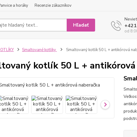
Panvice a horáky
Recenzie zákazníkov
Neviet
Hľadať
+421
od 8:0
KOTLÍKY
Smaltované kotlíky
Smaltovaný kotlík 50 L + antikórová na
tovaný kotlík 50 L + antikórová
Smal
Smaltov
Veľkosť
antikó
produk
podstr