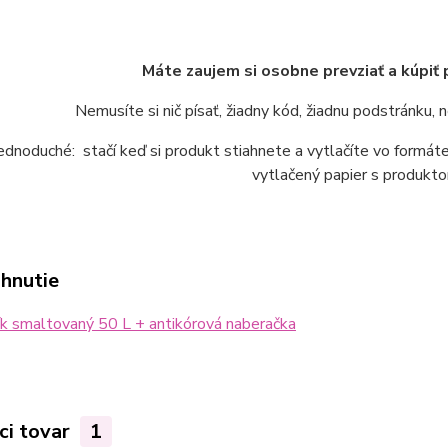
Máte zaujem si osobne prevziať a kúpiť
Nemusíte si nič písať, žiadny kód, žiadnu podstránku,
jednoduché: stačí keď si produkt stiahnete a vytlačíte vo form
vytlačený papier s produkto
ahnutie
k smaltovaný 50 L + antikórová naberačka
ci tovar
1