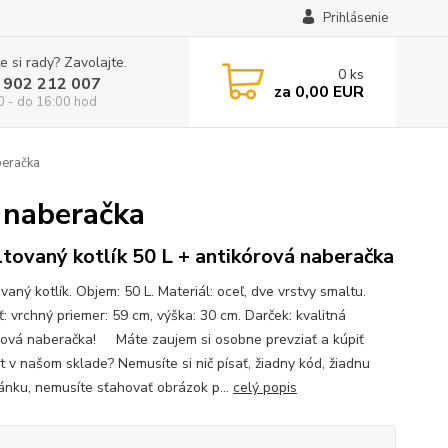
Prihlásenie
e si rady? Zavolajte.
0
ks
 902 212 007
za
0,00 EUR
0 - do 16:00 hod
beračka
 naberačka
tovaný kotlík 50 L + antikórová naberačka
aný kotlík. Objem: 50 L. Materiál: oceľ, dve vrstvy smaltu.
: vrchný priemer: 59 cm, výška: 30 cm. Darček: kvalitná
rová naberačka! Máte zaujem si osobne prevziať a kúpiť
t v našom sklade? Nemusíte si nič písať, žiadny kód, žiadnu
ánku, nemusíte sťahovať obrázok p...
celý popis