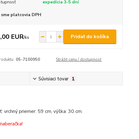
tupnosť
expedícia 3-5 dní
 sme platcovia DPH
,00 EUR
Pridať do košíka
/
ks
roduktu:
05-7100950
Strážiť cenu / dostupnosť
Súvisiaci tovar
1
ť: vrchný priemer: 59 cm, výška: 30 cm.
 naberačka!