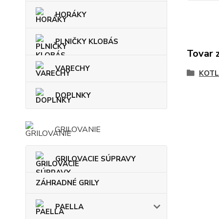
HORÁKY
PLNIČKY KLOBÁS
Tovar 
VARECHY
KOTL
DOPLNKY
GRILOVANIE
GRILOVACIE SÚPRAVY
ZÁHRADNÉ GRILY
PAELLA