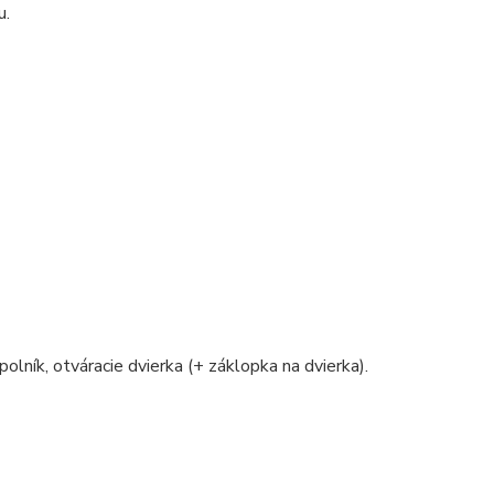
u.
polník, otváracie dvierka (+ záklopka na dvierka).