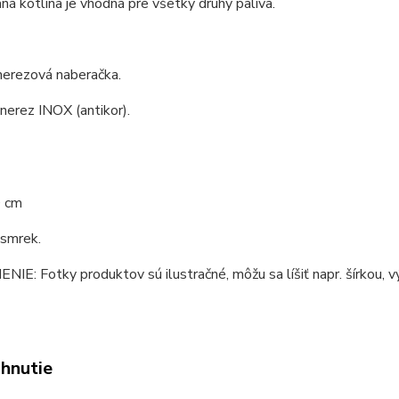
á kotlina je vhodná pre všetky druhy paliva.
nerezová naberačka.
 nerez INOX (antikor).
0 cm
 smrek.
E: Fotky produktov sú ilustračné, môžu sa líšiť napr. šírkou, vý
ahnutie