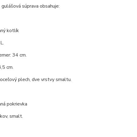
 gulášová súprava obsahuje:
ný kotlík
L.
emer: 34 cm.
,5 cm.
 oceľový plech, dve vrstvy smaltu.
ná pokrievka
 kov, smalt.