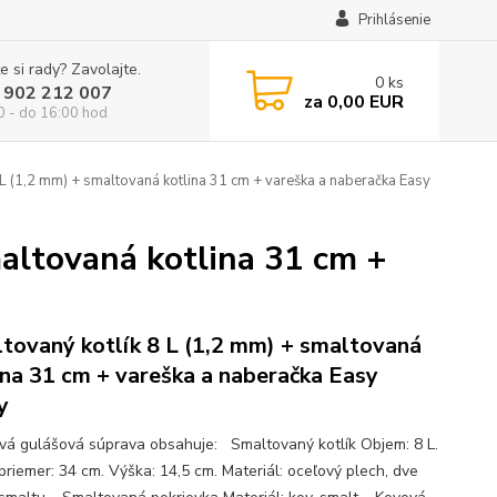
Prihlásenie
e si rady? Zavolajte.
0
ks
 902 212 007
za
0,00 EUR
0 - do 16:00 hod
L (1,2 mm) + smaltovaná kotlina 31 cm + vareška a naberačka Easy
altovaná kotlina 31 cm +
tovaný kotlík 8 L (1,2 mm) + smaltovaná
ina 31 cm + vareška a naberačka Easy
y
ová gulášová súprava obsahuje: Smaltovaný kotlík Objem: 8 L.
priemer: 34 cm. Výška: 14,5 cm. Materiál: oceľový plech, dve