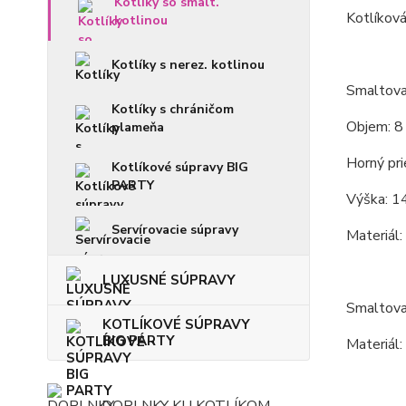
Kotlíky so smalt.
Kotlíková
kotlinou
Kotlíky s nerez. kotlinou
Smaltova
Kotlíky s chráničom
Objem: 8 
plameňa
Horný pri
Kotlíkové súpravy BIG
PARTY
Výška: 14
Servírovacie súpravy
Materiál:
LUXUSNÉ SÚPRAVY
Smaltova
KOTLÍKOVÉ SÚPRAVY
BIG PARTY
Materiál: