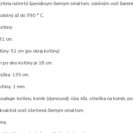
tlina natretá špeciálnym čiernym smaltom, odolným voči žiareni
odolný až do 990 ° C.
tliny:
31 cm.
liny: 51 cm (po okraj kotliny).
 po dno kotliny je 18 cm.
výška: 135 cm.
tliny: 1 mm.
bsahuje: kotlinu, komín (dymovod): rúra, kĺb, strieška na komín, po
 kvalitná oceľ ošetrená čiernym smaltom.
rna.