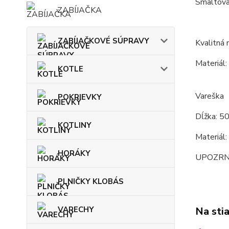
Smaltovan
ZABÍJAČKA
ZABÍJAČKOVÉ SÚPRAVY
Kvalitná 
Materiál:
KOTLE
Vareška
POKRIEVKY
Dĺžka: 5
KOTLINY
Materiál:
HORÁKY
UPOZRNENI
PLNIČKY KLOBÁS
VARECHY
Na sti