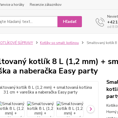
Panvice a horáky
Recenzie zákazníkov
Neviet
Hľadať
+421
od 8:0
KOTLÍKOVÉ SÚPRAVY
Kotlíky so smalt. kotlinou
Smaltovaný kotlík 8 
tovaný kotlík 8 L (1,2 mm) + sm
ška a naberačka Easy party
Smal
kotl
part
Kotlík
Horný 