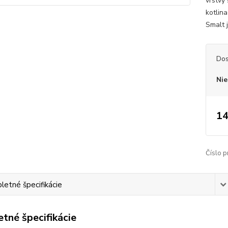
vrstvy
kotlin
Smalt j
Dos
Nie
14
Číslo p
etné špecifikácie
tné špecifikácie