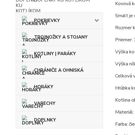
DOPLNKY KU KOTLÍKOM
Kovová ko
Smalt je 
POKRIEVKY
Rozmer ko
TROJNOŽKY A STOJANY
Priemer: 
Výška kot
KOTLINY | PARÁKY
Výška nôh
CHRÁNIČE A OHNISKÁ
Celková 
HORÁKY
Hrúbka ko
Kotlina o
VARECHY
Materiál:
DOPLNKY
Farba: čie