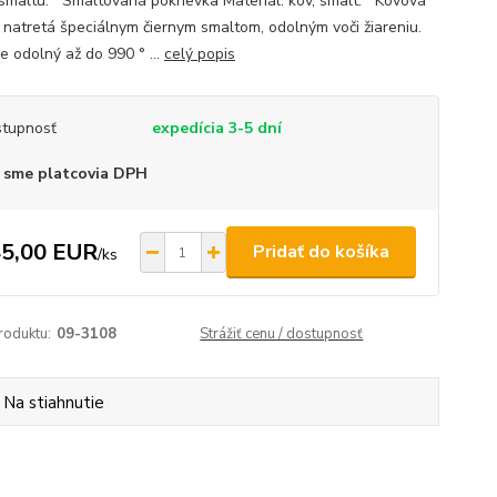
 smaltu. Smaltovaná pokrievka Materiál: kov, smalt. Kovová
a natretá špeciálnym čiernym smaltom, odolným voči žiareniu.
e odolný až do 990 ° ...
celý popis
tupnosť
expedícia 3-5 dní
 sme platcovia DPH
5,00 EUR
Pridať do košíka
/
ks
roduktu:
09-3108
Strážiť cenu / dostupnosť
Na stiahnutie