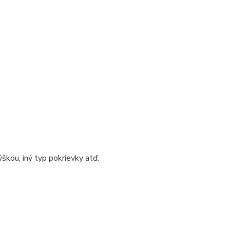
škou, iný typ pokrievky atď.