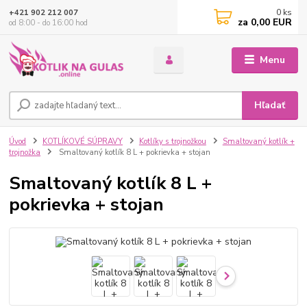
0
ks
+421 902 212 007
za
0,00 EUR
od 8:00 - do 16:00 hod
Menu
Hľadať
Úvod
KOTLÍKOVÉ SÚPRAVY
Kotlíky s trojnožkou
Smaltovaný kotlík +
trojnožka
Smaltovaný kotlík 8 L + pokrievka + stojan
Smaltovaný kotlík 8 L +
pokrievka + stojan