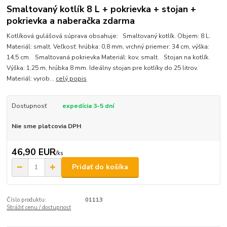
Smaltovaný kotlík 8 L + pokrievka + stojan +
pokrievka a naberačka zdarma
Kotlíková gulášová súprava obsahuje: Smaltovaný kotlík. Objem: 8 L.
Materiál: smalt. Veľkosť: hrúbka: 0,8 mm, vrchný priemer: 34 cm, výška:
14,5 cm. Smaltovaná pokrievka Materiál: kov, smalt. Stojan na kotlík.
Výška: 1,25 m, hrúbka 8 mm. Ideálny stojan pre kotlíky do 25 litrov.
Materiál: vyrob...
celý popis
Dostupnosť
expedícia 3-5 dní
Nie sme platcovia DPH
46,90 EUR
/
ks
Pridať do košíka
Číslo produktu:
01113
Strážiť cenu / dostupnosť