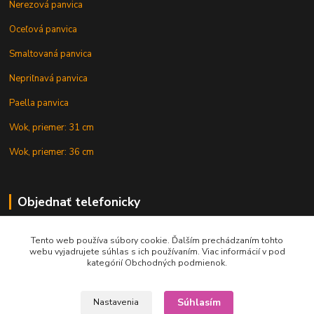
Nerezová panvica
Oceľová panvica
Smaltovaná panvica
Nepriľnavá panvica
Paella panvica
Wok, priemer: 31 cm
Wok, priemer: 36 cm
Objednať telefonicky
Tento web používa súbory cookie. Ďalším prechádzaním tohto
+421 902 212 007
webu vyjadrujete súhlas s ich používaním. Viac informácií v pod
kategórií Obchodných podmienok.
Súhlasím
Nastavenia