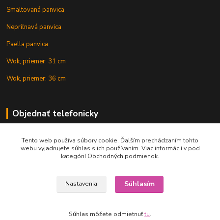
Smaltovaná panvica
Nepriľnavá panvica
Paella panvica
Wok, priemer: 31 cm
Wok, priemer: 36 cm
Objednať telefonicky
Tento web používa súbory cookie. Ďalším prechádzaním tohto
+421 902 212 007
webu vyjadrujete súhlas s ich používaním. Viac informácií v pod
kategórií Obchodných podmienok.
Súhlasím
Nastavenia
Copyright © 2015-2020 KOTLIK NA GULAS.online, všetky práva vyhradené
Súhlas môžete odmietnuť
tu
.