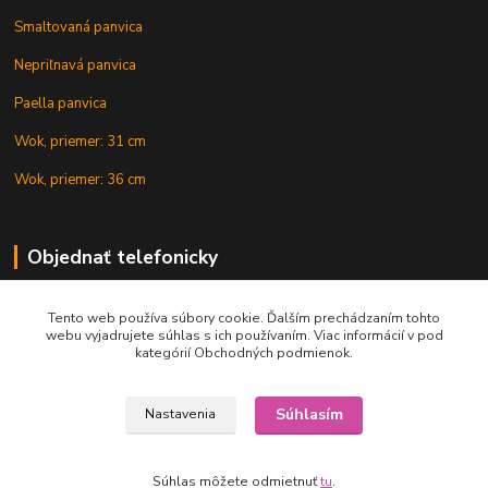
Smaltovaná panvica
Nepriľnavá panvica
Paella panvica
Wok, priemer: 31 cm
Wok, priemer: 36 cm
Objednať telefonicky
Tento web používa súbory cookie. Ďalším prechádzaním tohto
+421 902 212 007
webu vyjadrujete súhlas s ich používaním. Viac informácií v pod
kategórií Obchodných podmienok.
Súhlasím
Nastavenia
Copyright © 2015-2020 KOTLIK NA GULAS.online, všetky práva vyhradené
Súhlas môžete odmietnuť
tu
.