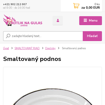
0
ks
+421 902 212 007
za
0,00 EUR
od 8:00 - do 16:00 hod
Menu
Hľadať
Úvod
SMALTOVANÝ RIAD
Doplnky
Smaltovaný podnos
Smaltovaný podnos