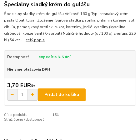
Špecialny sladký krém do gulášu
Špecialny sladký krém do gulášu Veľkosť: 160 g Typ: cesnakový krém,
pasta Obal: tuba Zloženie: Surová sladká paprika, pritamin korenie, soľ,
cibuľa, paradajkový pretlak, cukor, koreniny, jedlé kyseliny (kyselina
citrónová, konzervant (K-sorbát) Nutričné hodnoty (g / 100 g) Energia: 226
kJ (54 kcal...
celý popis
Dostupnosť
expedícia 3-5 dní
Nie sme platcovia DPH
3,70 EUR
/
ks
Pridať do košíka
Číslo produktu:
151
Strážiť cenu / dostupnosť