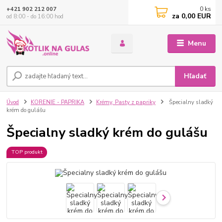
0
ks
+421 902 212 007
za
0,00 EUR
od 8:00 - do 16:00 hod
Menu
Hľadať
Úvod
KORENIE - PAPRIKA
Krémy, Pasty z papriky
Špecialny sladký
krém do gulášu
Špecialny sladký krém do gulášu
TOP produkt