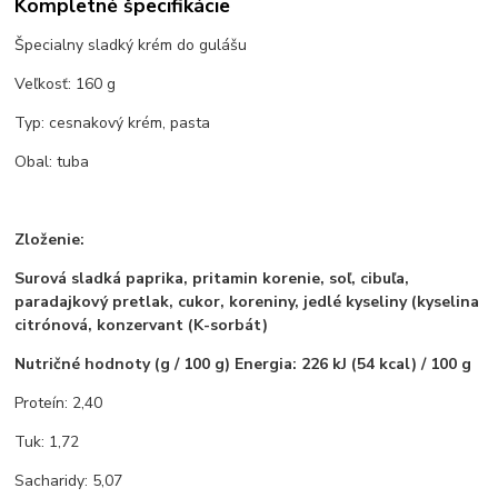
Kompletné špecifikácie
Špecialny sladký krém do gulášu
Veľkosť: 160 g
Typ: cesnakový krém, pasta
Obal: tuba
Zloženie:
Surová sladká paprika, pritamin korenie, soľ, cibuľa,
paradajkový pretlak, cukor, koreniny, jedlé kyseliny (kyselina
citrónová, konzervant (K-sorbát)
Nutričné hodnoty (g / 100 g) Energia: 226 kJ (54 kcal) / 100 g
Proteín: 2,40
Tuk: 1,72
Sacharidy: 5,07