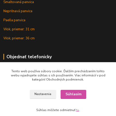
Smaltovaná panvica
Nepriľnavá panvica
Paella panvica
Wok, priemer: 31 cm
Wok, priemer: 36 cm
Objednať telefonicky
Tento web používa súbory cookie. Ďalším prechádzaním tohto
+421 902 212 007
webu vyjadrujete súhlas s ich používaním. Viac informácií v pod
kategórií Obchodných podmienok.
Súhlasím
Nastavenia
Copyright © 2015-2020 KOTLIK NA GULAS.online, všetky práva vyhradené
Súhlas môžete odmietnuť
tu
.
Vytvorené na
Eshop-rychlo.sk