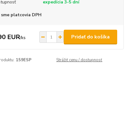
tupnosť
expedícia 3-5 dní
 sme platcovia DPH
90 EUR
Pridať do košíka
/
ks
roduktu:
159ESP
Strážiť cenu / dostupnosť