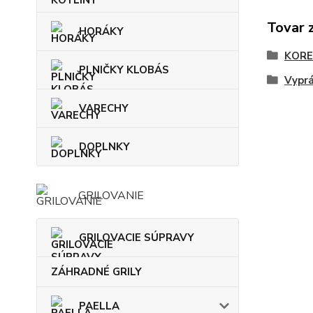
Tovar 
HORÁKY
KORE
PLNIČKY KLOBÁS
Vyprá
VARECHY
DOPLNKY
GRILOVANIE
GRILOVACIE SÚPRAVY
ZÁHRADNÉ GRILY
PAELLA