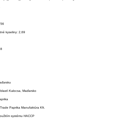
3
,56
né kyseliny: 2,69
58
aďarsku
blasťi Kalocsa, Maďarsko
aprika
-Trade Paprika Manufaktúra Kft.
použitím systému HACCP