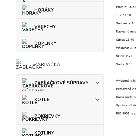
Proteín: 16,5
HORÁKY
Tuk: 11,10
Sacharidy: 16
VARECHY
Nasýtené mast
Cukor: 13,79
DOPLNKY
Vláknina: 39,
Škrob: 2,77
ZABÍJAČKA
Sodík: 0,03
Vyrobené v M
ZABÍJAČKOVÉ SÚPRAVY
Pestovaná v o
Doma mletá p
KOTLE
Výrobca: Chili
ISO 9001, s 
POKRIEVKY
KOTLINY