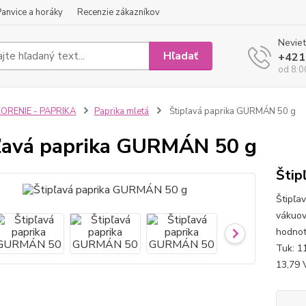
Panvice a horáky
Recenzie zákazníkov
Neviet
Hľadať
+421
od 8:0
ORENIE - PAPRIKA
Paprika mletá
Štipľavá paprika GURMÁN 50 g
ľavá paprika GURMÁN 50 g
Štip
Štipľa
vákuov
hodnoty
Tuk: 1
13,79 V