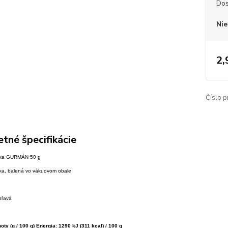
Dos
Nie
2,
Číslo p
tné špecifikácie
rika GURMÁN 50 g
ika, balená vo vákuovom obale
ipľavá
oty (g / 100 g) Energia: 1290 kJ (311 kcal) / 100 g