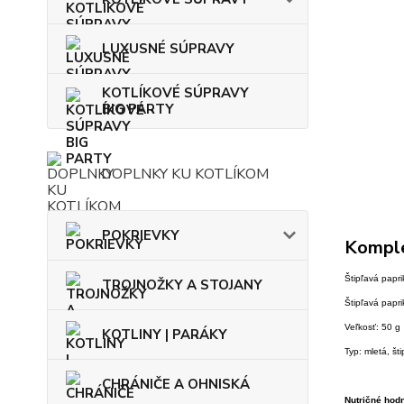
LUXUSNÉ SÚPRAVY
KOTLÍKOVÉ SÚPRAVY
BIG PARTY
DOPLNKY KU KOTLÍKOM
POKRIEVKY
Komple
Štipľavá pap
TROJNOŽKY A STOJANY
Štipľavá papr
Veľkosť: 50 g
KOTLINY | PARÁKY
Typ: mletá, št
CHRÁNIČE A OHNISKÁ
Nutričné hodn