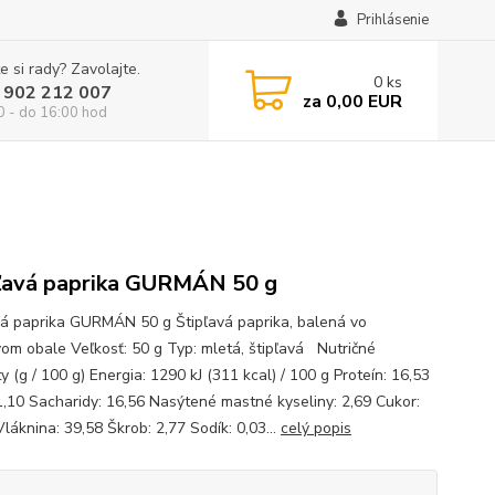
Prihlásenie
e si rady? Zavolajte.
0
ks
 902 212 007
za
0,00 EUR
0 - do 16:00 hod
ľavá paprika GURMÁN 50 g
vá paprika GURMÁN 50 g Štipľavá paprika, balená vo
om obale Veľkosť: 50 g Typ: mletá, štipľavá Nutričné
 (g / 100 g) Energia: 1290 kJ (311 kcal) / 100 g Proteín: 16,53
1,10 Sacharidy: 16,56 Nasýtené mastné kyseliny: 2,69 Cukor:
láknina: 39,58 Škrob: 2,77 Sodík: 0,03...
celý popis