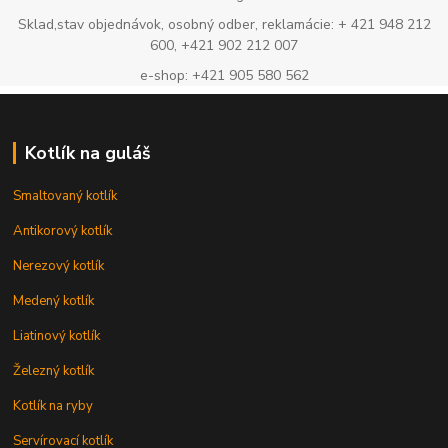
Sklad,stav objednávok, osobný odber, reklamácie: + 421 948 212
600, +421 902 212 007
e-shop: +421 905 580 562
Kotlík na guláš
Smaltovaný kotlík
Antikorový kotlík
Nerezový kotlík
Medený kotlík
Liatinový kotlík
Železný kotlík
Kotlík na ryby
Servírovací kotlík