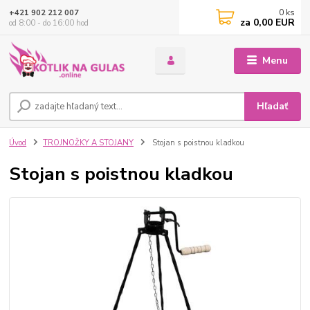
0
ks
+421 902 212 007
za
0,00 EUR
od 8:00 - do 16:00 hod
Menu
Hľadať
Úvod
TROJNOŽKY A STOJANY
Stojan s poistnou kladkou
Stojan s poistnou kladkou