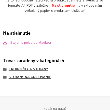
Je to jednoduché: stačí keď si produkt stiahnete a vytlačíte vo
formáte A4 PDF v záložke –
Na stiahnutie
– a v sklade nám
vytlačený papier s produktom ukážete!!
Na stiahnutie
Stojan s poistnou kladkou
Tovar zaradený v kategóriách
TROJNOŽKY A STOJANY
STOJANY NA GRILOVANIE
kotlík na guláš