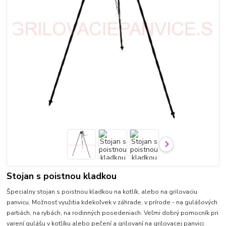
Stojan s poistnou kladkou
Špecialny stojan s poistnou kladkou na kotlík, alebo na grilovaciu
panvicu. Možnosť využitia kdekoľvek v záhrade, v prírode - na gulášových
partiách, na rybách, na rodinných posedeniach. Veľmi dobrý pomocník pri
varení gulášu v kotlíku alebo pečení a grilovaní na grilovacej panvici.