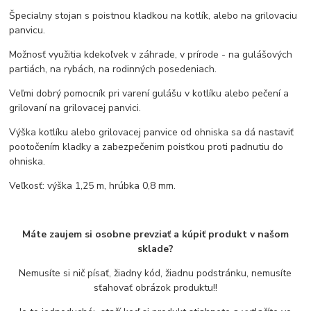
Špecialny stojan s poistnou kladkou na kotlík, alebo na grilovaciu
panvicu.
Možnosť využitia kdekoľvek v záhrade, v prírode - na gulášových
partiách, na rybách, na rodinných posedeniach.
Veľmi dobrý pomocník pri varení gulášu v kotlíku alebo pečení a
grilovaní na grilovacej panvici.
Výška kotlíku alebo grilovacej panvice od ohniska sa dá nastaviť
pootočením kladky a zabezpečenim poistkou proti padnutiu do
ohniska.
Veľkosť: výška 1,25 m, hrúbka 0,8 mm.
Máte zaujem si osobne prevziať a kúpiť produkt v našom
sklade?
Nemusíte si nič písať, žiadny kód, žiadnu podstránku, nemusíte
sťahovať obrázok produktu!!