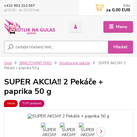
0
ks
+421 902 212 007
za
0,00 EUR
od 8:00 - do 16:00 hod
Menu
Hľadať
Úvod
SMALTOVANÝ RIAD
Smaltované pekáče
SUPER AKCIA!! 2
Pekáče + paprika 50 g
SUPER AKCIA!! 2 Pekáče +
paprika 50 g
Akcia
TOP produkt