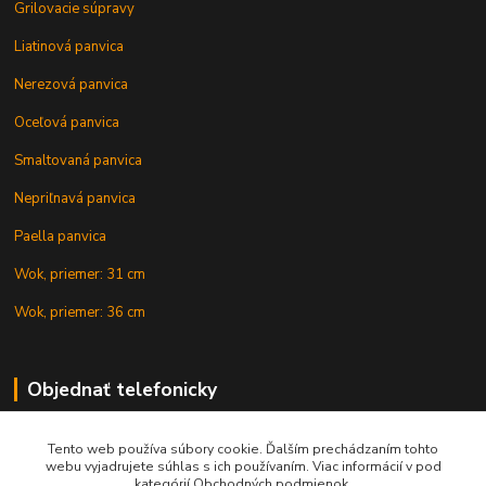
Grilovacie súpravy
Liatinová panvica
Nerezová panvica
Oceľová panvica
Smaltovaná panvica
Nepriľnavá panvica
Paella panvica
Wok, priemer: 31 cm
Wok, priemer: 36 cm
Objednať telefonicky
Tento web používa súbory cookie. Ďalším prechádzaním tohto
+421 902 212 007
webu vyjadrujete súhlas s ich používaním. Viac informácií v pod
kategórií Obchodných podmienok.