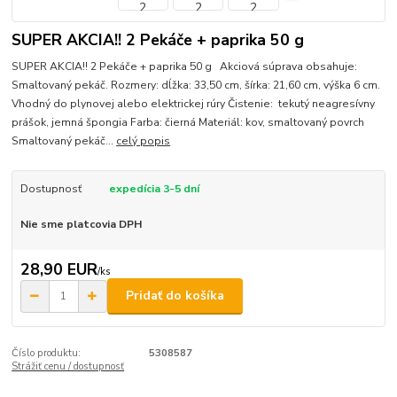
SUPER AKCIA!! 2 Pekáče + paprika 50 g
SUPER AKCIA!! 2 Pekáče + paprika 50 g Akciová súprava obsahuje:
Smaltovaný pekáč. Rozmery: dĺžka: 33,50 cm, šírka: 21,60 cm, výška 6 cm.
Vhodný do plynovej alebo elektrickej rúry Čistenie: tekutý neagresívny
prášok, jemná špongia Farba: čierná Materiál: kov, smaltovaný povrch
Smaltovaný pekáč...
celý popis
Dostupnosť
expedícia 3-5 dní
Nie sme platcovia DPH
28,90 EUR
/
ks
Pridať do košíka
Číslo produktu:
5308587
Strážiť cenu / dostupnosť