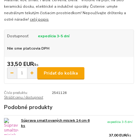
Materiál: kov, smalt. Farba: červená, biela. Vhodné na plyn, na sklo
keramickú dosku, elektrické a indukčné sporáky. Čistenie: umyte
neutrálnym tekutým čistiacim prostriedkom! Nepoužívajte drôtenky a
ostré náradie!
celý popis
Dostupnosť
expedícia 3-5 dní
Nie sme platcovia DPH
33,50 EUR
/
ks
Pridať do košíka
Číslo produktu:
2541126
Strážiť cenu / dostupnosť
Podobné produkty
Súprava smaltovaných misiek 14 cm 6
expedícia 3-5 dní
ks
37,00 EUR
/
ks