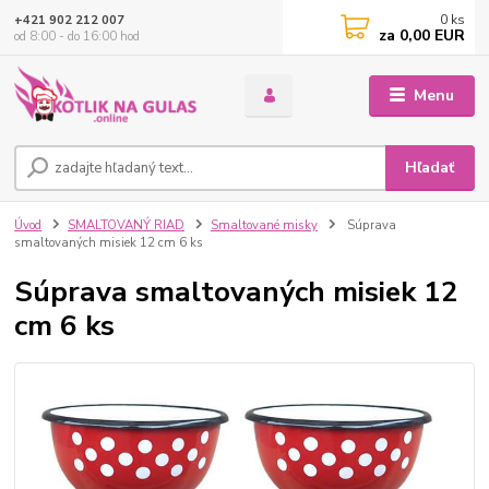
0
ks
+421 902 212 007
za
0,00 EUR
od 8:00 - do 16:00 hod
Menu
Hľadať
Úvod
SMALTOVANÝ RIAD
Smaltované misky
Súprava
smaltovaných misiek 12 cm 6 ks
Súprava smaltovaných misiek 12
cm 6 ks