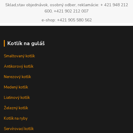
Sklad,stav objednávok, osobný odber, reklamácie: + 421 948 212
600, +421 902 212 007
e-shop: +421 905 580 562
Kotlík na guláš
Smaltovaný kotlík
Antikorový kotlík
Nerezový kotlík
Medený kotlík
Liatinový kotlík
Železný kotlík
Kotlík na ryby
Servírovací kotlík