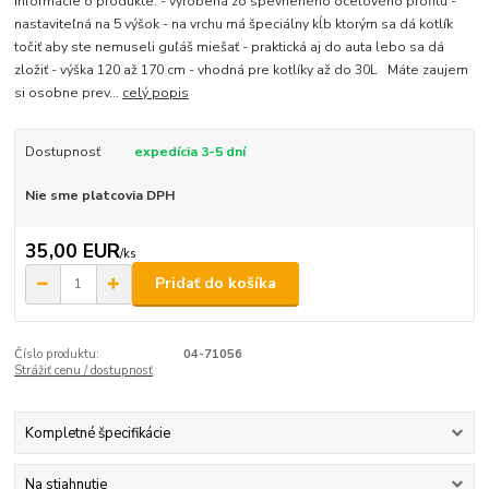
Informácie o produkte: - vyrobená zo spevneného oceľového profilu -
nastaviteľná na 5 výšok - na vrchu má špeciálny kĺb ktorým sa dá kotlík
točiť aby ste nemuseli guľáš miešať - praktická aj do auta lebo sa dá
zložiť - výška 120 až 170 cm - vhodná pre kotlíky až do 30L Máte zaujem
si osobne prev...
celý popis
Dostupnosť
expedícia 3-5 dní
Nie sme platcovia DPH
35,00 EUR
/
ks
Pridať do košíka
Číslo produktu:
04-71056
Strážiť cenu / dostupnosť
Kompletné špecifikácie
Na stiahnutie