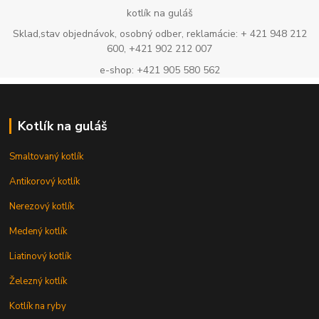
kotlík na guláš
Sklad,stav objednávok, osobný odber, reklamácie: + 421 948 212
600, +421 902 212 007
e-shop: +421 905 580 562
Kotlík na guláš
Smaltovaný kotlík
Antikorový kotlík
Nerezový kotlík
Medený kotlík
Liatinový kotlík
Železný kotlík
Kotlík na ryby