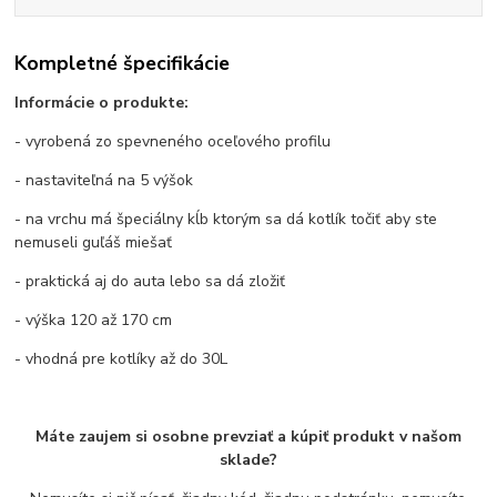
Kompletné špecifikácie
Informácie o produkte:
- vyrobená zo spevneného oceľového profilu
- nastaviteľná na 5 výšok
- na vrchu má špeciálny kĺb ktorým sa dá kotlík točiť aby ste
nemuseli guľáš miešať
- praktická aj do auta lebo sa dá zložiť
- výška 120 až 170 cm
- vhodná pre kotlíky až do 30L
Máte zaujem si osobne prevziať a kúpiť produkt v našom
sklade?