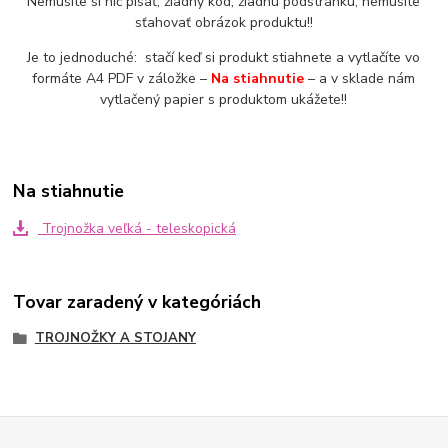
Nemusíte si nič písať, žiadny kód, žiadnu podstránku, nemusíte
sťahovať obrázok produktu!!
Je to jednoduché: stačí keď si produkt stiahnete a vytlačíte vo
formáte A4 PDF v záložke –
Na stiahnutie
– a v sklade nám
vytlačený papier s produktom ukážete!!
Na stiahnutie
Trojnožka veľká - teleskopická
Tovar zaradený v kategóriách
TROJNOŽKY A STOJANY