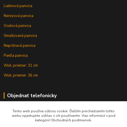
Liatinová panvica
Nerezová panvica
Oceľová panvica
Smaltovaná panvica
Nepriľnavá panvica
Paella panvica
Wok, priemer: 31 cm
Wok, priemer: 36 cm
Objednať telefonicky
Tento web používa súbory cookie. Ďalším prechádzaním tohto
+421 902 212 007
webu vyjadrujete súhlas s ich používaním. Viac informácií v pod
kategórií Obchodných podmienok.