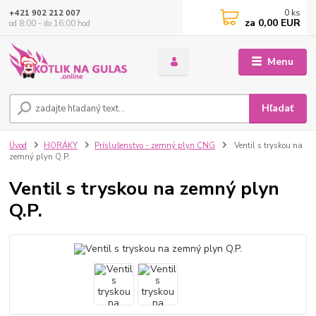
0
ks
+421 902 212 007
za
0,00 EUR
od 8:00 - do 16:00 hod
Menu
Hľadať
Úvod
HORÁKY
Príslušenstvo - zemný plyn CNG
Ventil s tryskou na
zemný plyn Q.P.
Ventil s tryskou na zemný plyn
Q.P.