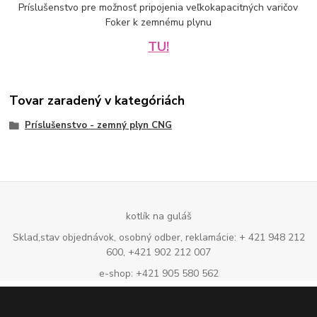
Príslušenstvo pre možnosť pripojenia veľkokapacitných varičov
Foker k zemnému plynu
TU!
Tovar zaradený v kategóriách
Príslušenstvo - zemný plyn CNG
kotlík na guláš
Sklad,stav objednávok, osobný odber, reklamácie: + 421 948 212
600, +421 902 212 007
e-shop: +421 905 580 562