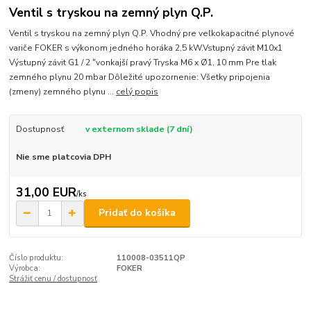
Ventil s tryskou na zemný plyn Q.P.
Ventil s tryskou na zemný plyn Q.P. Vhodný pre veľkokapacitné plynové
variče FOKER s výkonom jedného horáka 2,5 kW.Vstupný závit M10x1
Výstupný závit G1 / 2 "vonkajší pravý Tryska M6 x Ø1, 10 mm Pre tlak
zemného plynu 20 mbar Dôležité upozornenie: Všetky pripojenia
(zmeny) zemného plynu ...
celý popis
Dostupnosť
v externom sklade (7 dní)
Nie sme platcovia DPH
31,00 EUR
/
ks
Pridať do košíka
Číslo produktu:
110008-03511QP
Výrobca:
FOKER
Strážiť cenu / dostupnosť