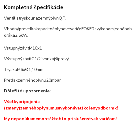
Kompletné špecifikácie
Ventil s
tryskou
na
zemný
plyn
Q.P.
Vhodný
pre
veľkokapacitné
plynové
variče
FOKER
s
výkonom
jedného
h
oráka
2,5
kW
.
Vstupný
závit
M10x1
Výstupný
závit
G1
/
2
"vonkajší
pravý
Tryska
M6
x
Ø1
,
10
mm
Pre
tlak
zemného
plynu
20
mbar
Dôležité
upozornenie
:
Všetky
pripojenia
(zmeny)
zemného
plynu
musí
vykonávať
školený
odborník!
My neponúkame
montáž
tohto príslušenstva
k varičom!