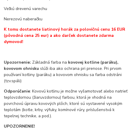
Veľkú drevenú varechu
Nerezovú naberačku
K tomu dostanete liatinový horák za polovičnú cenu 16 EUR
(pôvodná cena 25 eur) a ako darček dostanete zdarma
dymovod!
Upozornenie:
Základná farba na
kovovej kotline (paráku),
kovovom ohnisku
slúži iba ako ochrana pri prenose. Pri prvom
používaní kotliny (paráku) a kovovom ohnisku sa farba odstráni
(tzv.spáli)
Odporúčanie
: Kovovú kotlinu je možne vyšamotovať alebo natrieť
teplovzdornou (žiaruvzdornou) farbou, ktorá je vhodná na
povrchovú úpravu kovových plôch, ktoré sú vystavené vysokým
teplotám (kotle, krby, výfuky, komínové rúry, príslušenstvá k
tepelnej technike, a pod.).
UPOZORNENIE!