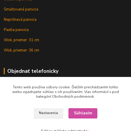
Smaltovaná panvica
Nepriľnavá panvica
Paella panvica
Wok, priemer: 31 cm
Wok, priemer: 36 cm
Objednať telefonicky
Tento web používa súbory cookie. Ďalším prechádzaním tohto
+421 902 212 007
webu vyjadrujete súhlas s ich používaním. Viac informácií v pod
kategórií Obchodných podmienok.
Súhlasím
Nastavenia
Copyright © 2015-2020 KOTLIK NA GULAS.online, všetky práva vyhradené