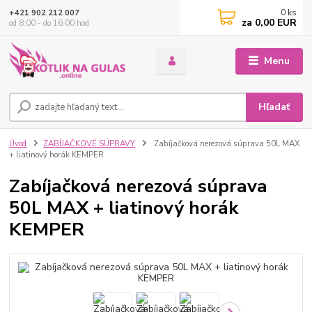
0
ks
+421 902 212 007
za
0,00 EUR
od 8:00 - do 16:00 hod
Menu
Hľadať
Úvod
ZABÍJAČKOVÉ SÚPRAVY
Zabíjačková nerezová súprava 50L MAX
+ liatinový horák KEMPER
Zabíjačková nerezová súprava
50L MAX + liatinový horák
KEMPER