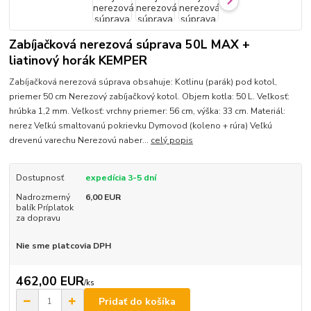
Zabíjačková nerezová súprava 50L MAX +
liatinový horák KEMPER
Zabíjačková nerezová súprava obsahuje: Kotlinu (parák) pod kotol,
priemer 50 cm Nerezový zabíjačkový kotol. Objem kotla: 50 L. Veľkosť:
hrúbka 1,2 mm. Veľkosť: vrchny priemer: 56 cm, výška: 33 cm. Materiál:
nerez Veľkú smaltovanú pokrievku Dymovod (koleno + rúra) Veľkú
drevenú varechu Nerezovú naber...
celý popis
Dostupnosť
expedícia 3-5 dní
Nadrozmerný
6,00 EUR
balík Príplatok
za dopravu
Nie sme platcovia DPH
462,00 EUR
/
ks
Pridať do košíka