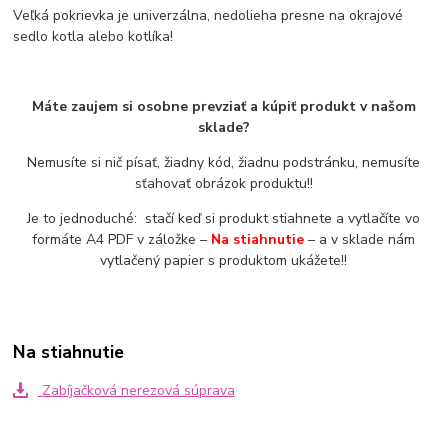
Veľká pokrievka je univerzálna, nedolieha presne na okrajové
sedlo kotla alebo kotlíka!
Máte zaujem si osobne prevziať a kúpiť produkt v našom
sklade?
Nemusíte si nič písať, žiadny kód, žiadnu podstránku, nemusíte
sťahovať obrázok produktu!!
Je to jednoduché: stačí keď si produkt stiahnete a vytlačíte vo
formáte A4 PDF v záložke –
Na stiahnutie
– a v sklade nám
vytlačený papier s produktom ukážete!!
Na stiahnutie
Zabíjačková nerezová súprava