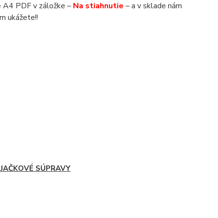
áte A4 PDF v záložke –
Na stiahnutie
– a v sklade nám
m ukážete!!
IJAČKOVÉ SÚPRAVY