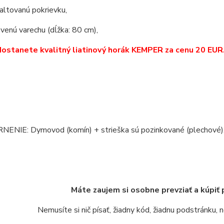
altovanú pokrievku,
venú varechu (dĺžka: 80 cm),
ostanete kvalitný liatinový horák KEMPER
za cenu 20 EUR
NIE: Dymovod (komín) + strieška sú pozinkované (plechové), n
Máte zaujem si osobne prevziať a kúpiť
Nemusíte si nič písať, žiadny kód, žiadnu podstránku,