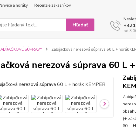
Panvice a horáky
Recenzie zákazníkov
Neviet
Hľadať
+421
od 8:0
ZABÍJAČKOVÉ SÚPRAVY
Zabíjačková nerezová súprava 60 L + horák K
jačková nerezová súprava 60 L
Zabí
KEM
Zabíja
nerezov
obsahu
(+ zák
60 L. 