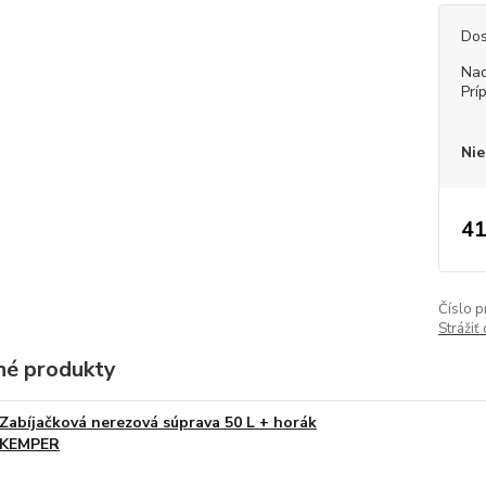
Dos
Nad
Prí
Nie
41
Číslo p
Strážiť
é produkty
Zabíjačková nerezová súprava 50 L + horák
KEMPER