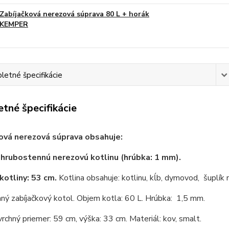
Zabíjačková nerezová súprava 80 L + horák
KEMPER
etné špecifikácie
tné špecifikácie
ová nerezová súprava obsahuje:
 hrubostennú nerezovú kotlinu (hrúbka: 1 mm).
kotliny: 53 cm.
Kotlina obsahuje: kotlinu, kĺb, dymovod, šuplík 
ý zabíjačkový kotol. Objem kotla: 60 L. Hrúbka: 1,5 mm.
vrchný priemer: 59 cm, výška: 33 cm. Materiál: kov, smalt.