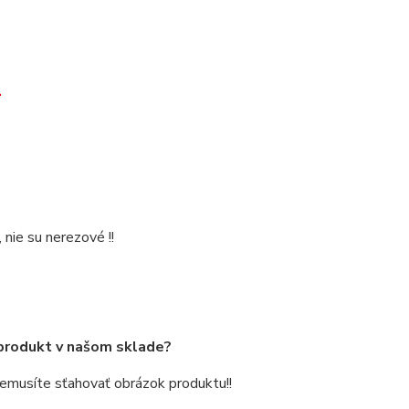
.
ie su nerezové !!
 produkt v našom sklade?
 nemusíte sťahovať obrázok produktu!!