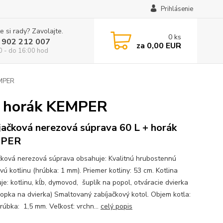
Prihlásenie
e si rady? Zavolajte.
0
ks
 902 212 007
za
0,00 EUR
0 - do 16:00 hod
EMPER
 + horák KEMPER
jačková nerezová súprava 60 L + horák
PER
čková nerezová súprava obsahuje: Kvalitnú hrubostennú
ú kotlinu (hrúbka: 1 mm). Priemer kotliny: 53 cm. Kotlina
je: kotlinu, kĺb, dymovod, šuplík na popol, otváracie dvierka
lopka na dvierka) Smaltovaný zabíjačkový kotol. Objem kotla:
Hrúbka: 1,5 mm. Veľkosť: vrchn...
celý popis