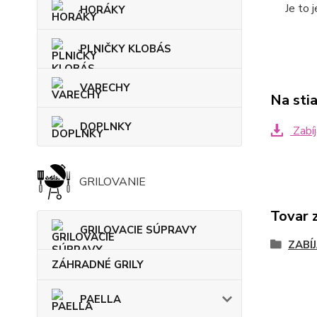
Je to 
HORÁKY
PLNIČKY KLOBÁS
VARECHY
Na sti
DOPLNKY
Zabíj
GRILOVANIE
Tovar 
GRILOVACIE SÚPRAVY
ZABÍ
ZÁHRADNÉ GRILY
PAELLA