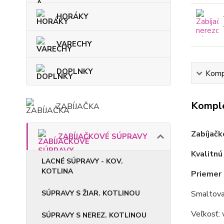
HORÁKY
VARECHY
DOPLNKY
Kompl
Komple
ZABÍJAČKA
Zabíjačk
ZABÍJAČKOVÉ SÚPRAVY
Kvalitnú
LACNÉ SÚPRAVY - KOV.
KOTLINA
Priemer 
SÚPRAVY S ŽIAR. KOTLINOU
Smaltovan
Veľkosť: 
SÚPRAVY S NEREZ. KOTLINOU