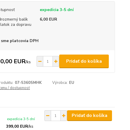
tupnosť
expedícia 3-5 dní
rozmerný balík
6,00 EUR
platok za dopravu
 sme platcovia DPH
0,00 EUR
Pridať do košíka
/
ks
roduktu:
07-5360SMHK
Výrobca:
EU
 cenu / dostupnosť
Pridať do košíka
expedícia 3-5 dní
399,00 EUR
/
ks