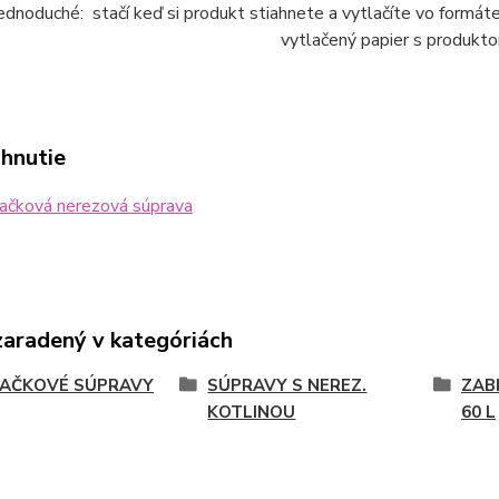
jednoduché: stačí keď si produkt stiahnete a vytlačíte vo form
vytlačený papier s produkto
ahnutie
ačková nerezová súprava
zaradený v kategóriách
JAČKOVÉ SÚPRAVY
SÚPRAVY S NEREZ.
ZAB
KOTLINOU
60 L