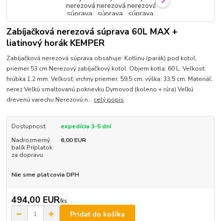
Zabíjačková nerezová súprava 60L MAX +
liatinový horák KEMPER
Zabíjačková nerezová súprava obsahuje: Kotlinu (parák) pod kotol,
priemer 53 cm Nerezový zabíjačkový kotol. Objem kotla: 60 L. Veľkosť:
hrúbka 1,2 mm. Veľkosť: vrchny priemer: 59,5 cm, výška: 33,5 cm. Materiál:
nerez Veľkú smaltovanú pokrievku Dymovod (koleno + rúra) Veľkú
drevenú varechu Nerezovú n...
celý popis
Dostupnosť
expedícia 3-5 dní
Nadrozmerný
6,00 EUR
balík Príplatok
za dopravu
Nie sme platcovia DPH
494,00 EUR
/
ks
Pridať do košíka