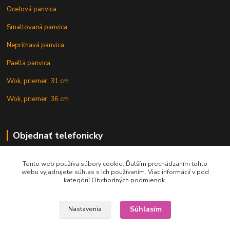
Oceľová panvica
Smaltovaná panvica
Nepriľnavá panvica
Paella panvica
Wok, priemer: 31 cm
Wok, priemer: 36 cm
Objednať telefonicky
Tento web používa súbory cookie. Ďalším prechádzaním tohto
+421 902 212 007
webu vyjadrujete súhlas s ich používaním. Viac informácií v pod
kategórií Obchodných podmienok.
Súhlasím
Nastavenia