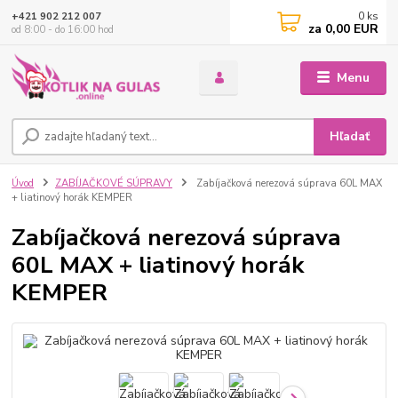
0
ks
+421 902 212 007
za
0,00 EUR
od 8:00 - do 16:00 hod
Menu
Hľadať
Úvod
ZABÍJAČKOVÉ SÚPRAVY
Zabíjačková nerezová súprava 60L MAX
+ liatinový horák KEMPER
Zabíjačková nerezová súprava
60L MAX + liatinový horák
KEMPER