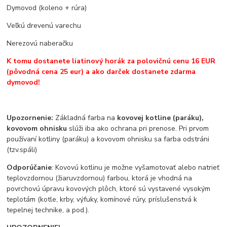
Dymovod (koleno + rúra)
Veľkú drevenú varechu
Nerezovú naberačku
K tomu dostanete liatinový horák za polovičnú cenu 16 EUR
(pôvodná cena 25 eur) a ako darček dostanete zdarma
dymovod!
Upozornenie:
Základná farba na
kovovej kotline (paráku),
kovovom ohnisku
slúži iba ako ochrana pri prenose. Pri prvom
používaní kotliny (paráku) a kovovom ohnisku sa farba odstráni
(tzv.spáli)
Odporúčanie
: Kovovú kotlinu je možne vyšamotovať alebo natrieť
teplovzdornou (žiaruvzdornou) farbou, ktorá je vhodná na
povrchovú úpravu kovových plôch, ktoré sú vystavené vysokým
teplotám (kotle, krby, výfuky, komínové rúry, príslušenstvá k
tepelnej technike, a pod.).