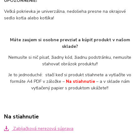
UPOZORNENIE!
Veľká pokrievka je univerzálna, nedolieha presne na okrajové
sedlo kotla alebo kotlíka!
Máte zaujem si osobne prevziať a kúpiť produkt v našom
sklade?
Nemusíte si nič písať, žiadny kód, žiadnu podstránku, nemusíte
sťahovať obrázok produktu!!
Je to jednoduché: stačí keď si produkt stiahnete a vytlačíte vo
formáte A4 PDF v záložke –
Na stiahnutie
– a v sklade nám
vytlačený papier s produktom ukážete!!
Na stiahnutie
Zabíjačková nerezová súprava