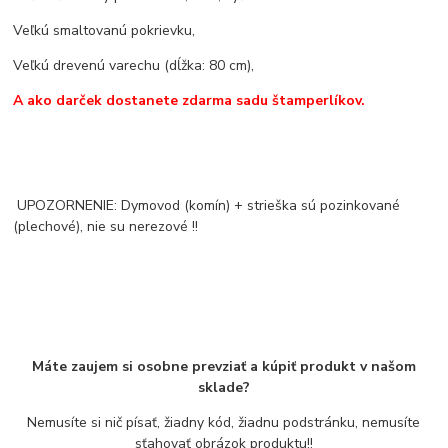
Veľkú smaltovanú pokrievku,
Veľkú drevenú varechu (dĺžka: 80 cm),
A ako darček dostanete zdarma sadu štamperlíkov.
UPOZORNENIE: Dymovod (komín) + strieška sú pozinkované
(plechové), nie su nerezové !!
Máte zaujem si osobne prevziať a kúpiť produkt v našom
sklade?
Nemusíte si nič písať, žiadny kód, žiadnu podstránku, nemusíte
sťahovať obrázok produktu!!