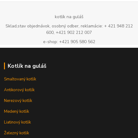
kotlík na guláš
Sklad,stav objednávok, osobný odber, reklamácie: + 421 948 212
600, +421 902 212 007
e-shop: +421 905 580 562
Kotlík na guláš
Smaltovaný kotlík
Antikorový kotlík
Nerezový kotlík
Medený kotlík
Liatinový kotlík
Železný kotlík