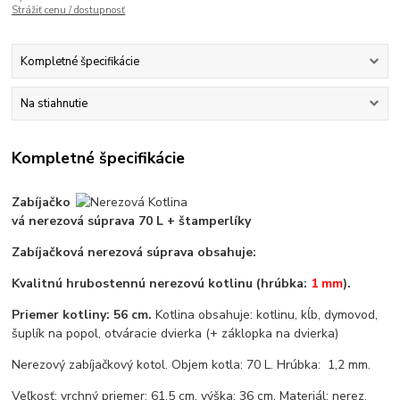
Strážiť cenu / dostupnosť
Kompletné špecifikácie
Na stiahnutie
Kompletné špecifikácie
Zabíjačko
vá nerezová súprava 70 L + štamperlíky
Zabíjačková nerezová súprava obsahuje:
Kvalitnú hrubostennú nerezovú kotlinu (hrúbka:
1 mm
).
Priemer kotliny: 56 cm.
Kotlina obsahuje: kotlinu, kĺb, dymovod,
šuplík na popol, otváracie dvierka (+ záklopka na dvierka)
Nerezový zabíjačkový kotol. Objem kotla: 70 L. Hrúbka: 1,2 mm.
Veľkosť: vrchný priemer: 61,5 cm, výška: 36 cm. Materiál: nerez.