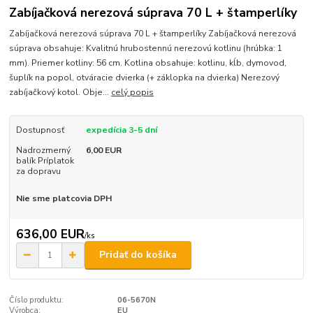
Zabíjačková nerezová súprava 70 L + štamperlíky
Zabíjačková nerezová súprava 70 L + štamperlíky Zabíjačková nerezová
súprava obsahuje: Kvalitnú hrubostennú nerezovú kotlinu (hrúbka: 1
mm). Priemer kotliny: 56 cm. Kotlina obsahuje: kotlinu, kĺb, dymovod,
šuplík na popol, otváracie dvierka (+ záklopka na dvierka) Nerezový
zabíjačkový kotol. Obje...
celý popis
Dostupnosť
expedícia 3-5 dní
Nadrozmerný
6,00 EUR
balík Príplatok
za dopravu
Nie sme platcovia DPH
636,00 EUR
/
ks
Pridať do košíka
Číslo produktu:
06-5670N
Výrobca:
EU