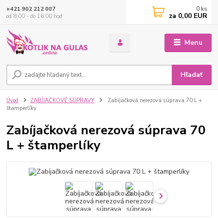
0
ks
+421 902 212 007
za
0,00 EUR
od 8:00 - do 16:00 hod
Menu
Hľadať
Úvod
ZABÍJAČKOVÉ SÚPRAVY
Zabíjačková nerezová súprava 70 L +
štamperlíky
Zabíjačková nerezová súprava 70
L + štamperlíky